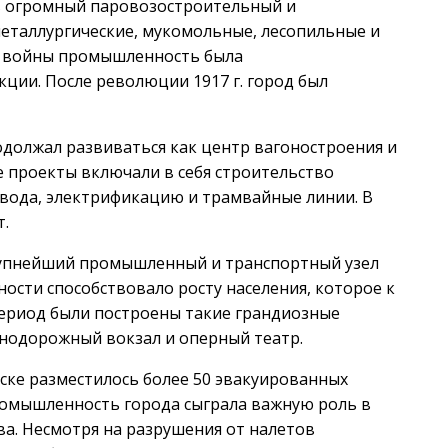
в огромный паровозостроительный и
еталлургические, мукомольные, лесопильные и
й войны промышленность была
ции. После революции 1917 г. город был
родолжал развиваться как центр вагоностроения и
 проекты включали в себя строительство
вода, электрификацию и трамвайные линии. В
т.
крупнейший промышленный и транспортный узел
ости способствовало росту населения, которое к
 период были построены такие грандиозные
знодорожный вокзал и оперный театр.
ке разместилось более 50 эвакуированных
ромышленность города сыграла важную роль в
ва. Несмотря на разрушения от налетов