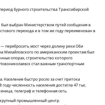
 период бурного строительства Транссибирской
 был выбран Министерством путей сообщения в
остового перехода и в том же году переименован в
 — перебросить мост через долину реки Оби
на Михайловского по американским проектам был
енных опорах, строительство которого
а Новониколаевск стал важным транспортным
а. Население быстро росло за счет притока
году численность населения достигла 47 тыс.
тиница, телеграф и телефонная сеть.
в крупный промышленный центр.