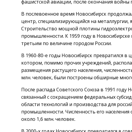
фашистской авиации, после окончания войны г
В послевоенное время Новосибирск продолжал
центр, специализирующийся на металлургии, я
Строительство мощной плотины гидроэлектро
промышленности. К 1959 году в Новосибирске п
третьим по величине городом России.
В 1960-80-е годы Новосибирск превратился в 
котором, помимо прочих учреждений, распола
размещения растущего населения, численность
млн. человек, были построены обширные мно
После распада Советского Союза в 1991 году
связанный с сокращением федеральных субсиди
области технологий и производства для росс
промышленности. Численность его населения 
около 1,6 млн. человек.
В 2000-х годах Новосибирск превратился в со