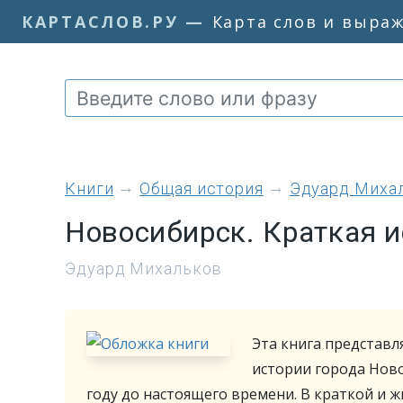
КАРТАСЛОВ.РУ
—
Карта слов и выра
книги
Общая история
Эдуард Миха
Новосибирск. Краткая и
Эдуард Михальков
Эта книга представл
истории города Ново
году до настоящего времени. В краткой и 