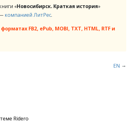
ниги «
Новосибирск. Краткая история
»
 —
компанией ЛитРес
.
форматах FB2, ePub, MOBI, TXT, HTML, RTF и
→
EN
теме Ridero