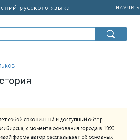
жений русского языка
НАУЧИ Б
льков
стория
яет собой лаконичный и доступный обзор
сибирска, с момента основания города в 1893
живой форме автор рассказывает об основных