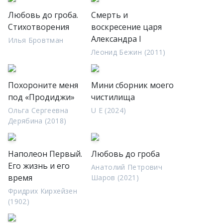
Любовь до гроба.
Смерть и
Стихотворения
воскресение царя
Александра I
Илья Бровтман
Леонид Бежин (2011)
Похороните меня
Мини сборник моего
под «Продиджи»
чистилища
Ольга Сергеевна
U E (2024)
Дерябина (2018)
Наполеон Первый.
Любовь до гроба
Его жизнь и его
Анатолий Петрович
время
Шаров (2021)
Фридрих Кирхейзен
(1902)