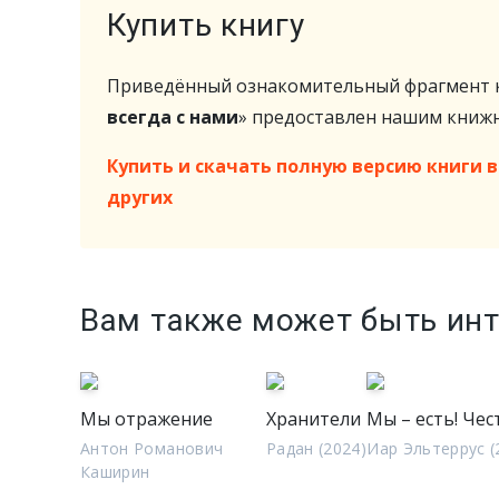
Купить книгу
Приведённый ознакомительный фрагмент к
всегда с нами
» предоставлен нашим кни
Купить и скачать полную версию книги в 
других
Вам также может быть ин
Мы отражение
Хранители
Мы – есть! Чес
Антон Романович
Радан (2024)
Иар Эльтеррус (
Каширин