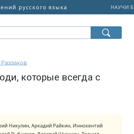
жений русского языка
НАУЧИ Б
 Раззаков
юди, которые всегда с
ий Никулин, Аркадий Райкин, Иннокентий