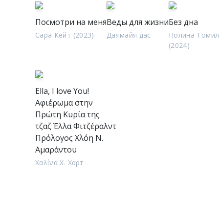
Посмотри на меня
Веды для жизни
Без дна
Сара Кейт (2023)
Даямайя дас
Полина Томил
(2024)
Ella, I love You!
Αφιέρωμα στην
Πρώτη Κυρία της
τζαζ Έλλα Φιτζέραλντ
Πρόλογος Χλόη Ν.
Αμαράντου
Χαλίνα Χ. Χαρτ