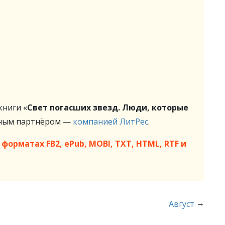
ниги «
Свет погасших звезд. Люди, которые
жным партнёром —
компанией ЛитРес
.
форматах FB2, ePub, MOBI, TXT, HTML, RTF и
→
Август