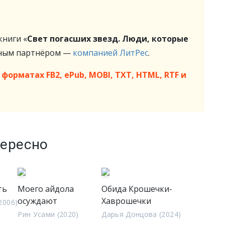
ниги «
Свет погасших звезд. Люди, которые
жным партнёром —
компанией ЛитРес
.
форматах FB2, ePub, MOBI, TXT, HTML, RTF и
тересно
ть
Моего айдола
Обида Крошечки-
осуждают
Хаврошечки
2006)
Рин Усами (2020)
Дарья Донцова (2024)