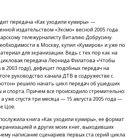
одит передача «Как уходили кумиры» —
нной издательством «Эксмо» весной 2005 года.
арскому тележурналисту Виталию Добрусину.
еобходимости в Москву, купил «Кумиров» и уже по
атериал для экранизации. Ведь с тех пор как на
 цикловая передача Леонида Филатова «Чтобы
 в 2003 году), дефицит подобных передач на
тоге руководство канала ДТВ в содружестве с
фотон» решило начать цикл передач об ушедших
ы и спорта. Причем все происходило стремительно:
 уже спустя три месяца — 15 августа 2005 года —
е Цое.
послужила книга «Как уходили кумиры», ее формат
 экранизацией и других моих книг, выходивших
очему написание сценариев первых ста серий цикла