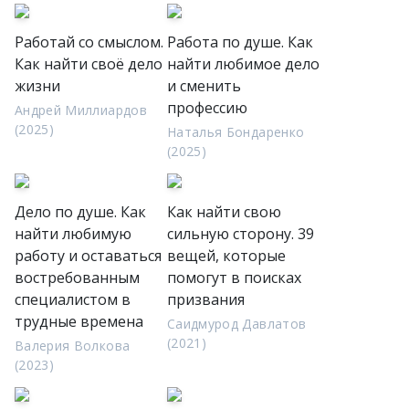
Работай со смыслом.
Работа по душе. Как
Как найти своё дело
найти любимое дело
жизни
и сменить
профессию
Андрей Миллиардов
(2025)
Наталья Бондаренко
(2025)
Дело по душе. Как
Как найти свою
найти любимую
сильную сторону. 39
работу и оставаться
вещей, которые
востребованным
помогут в поисках
специалистом в
призвания
трудные времена
Саидмурод Давлатов
(2021)
Валерия Волкова
(2023)