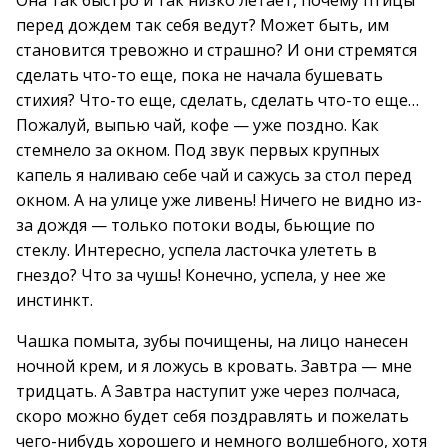
Она так быстро и так низко летает, почему птицы
перед дождем так себя ведут? Может быть, им
становится тревожно и страшно? И они стремятся
сделать что-то еще, пока не начала бушевать
стихия? Что-то еще, сделать, сделать что-то еще…
Пожалуй, выпью чай, кофе — уже поздно. Как
стемнело за окном. Под звук первых крупных
капель я наливаю себе чай и сажусь за стол перед
окном. А на улице уже ливень! Ничего не видно из-
за дождя — только потоки воды, бьющие по
стеклу. Интересно, успела ласточка улететь в
гнездо? Что за чушь! Конечно, успела, у нее же
инстинкт.
Чашка помыта, зубы почищены, на лицо нанесен
ночной крем, и я ложусь в кровать. Завтра — мне
тридцать. А Завтра наступит уже через полчаса,
скоро можно будет себя поздравлять и пожелать
чего-нибудь хорошего и немного волшебного, хотя