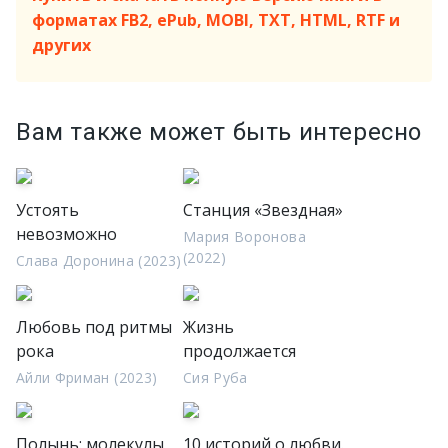
форматах FB2, ePub, MOBI, TXT, HTML, RTF и
других
Вам также может быть интересно
Устоять
Станция «Звездная»
невозможно
Мария Воронова
(2022)
Слава Доронина (2023)
Любовь под ритмы
Жизнь
рока
продолжается
Айли Фриман (2023)
Сия Руба
Полынь: молекулы
10 историй о любви.