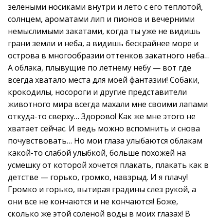
зелеными носиками внутри и лето с его теплотой,
солнцем, ароматами лип и пионов и вечерними
немыслимыми закатами, когда ты уже не видишь
грани земли и неба, а видишь бескрайнее море и
острова в многообразии оттенков закатного неба…
А облака, плывущие по летнему небу — вот где
всегда хватало места для моей фантазии! Собаки,
крокодилы, носороги и другие представители
животного мира всегда махали мне своими лапами
откуда-то сверху… Здорово! Как же мне этого не
хватает сейчас. И ведь можно вспомнить и снова
почувствовать… Но мои глаза улыбаются облакам
какой-то слабой улыбкой, больше похожей на
усмешку от которой хочется плакать, плакать как в
детстве — горько, громко, навзрыд. И я плачу!
Громко и горько, вытирая градины слез рукой, а
они все не кончаются и не кончаются! Боже,
сколько же этой соленой воды в моих глазах! В