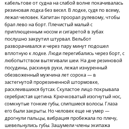
кабельтове от судна на слабой волне покачивалась
резиновая лодка без весел. В лодке, судя по всему,
лежал человек. Капитан проорал рулевому, чтобы
брал лево на борт. Плечистый малый с
приплющенным носом и сигаретой в зубах
послушно закрутил штурвал. Вельбот
разворачивался и через пару минут подошел
вплотную к лодке. Люди перегибались через борт, с
любопытством вытягивали шеи. На дне резиновой
посудины, раскинув руки, лежал изнуренный
обезвоженный мужчина лет сорока — в
застегнутой прорезиненной штормовке,
расклеившихся бутсах. Скуластое лицо покрывала
серебристая щетина. Крючковатый изогнутый нос,
сомкнутые тонкие губы, слипшиеся волосы. Глаза
его были закрыты. Но человек еще не умер —
дрогнули пальцы, вибрация пробежала по плечу,
шевельнулись губы. Зашумели члены экипажа