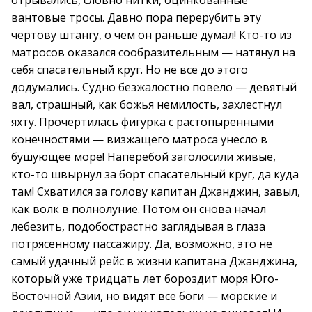
отрывались, словно нитки, оцинкованные
вантовые тросы. Давно пора перерубить эту
чертову штангу, о чем он раньше думал! Кто-то из
матросов оказался сообразительным — натянул на
себя спасательный круг. Но не все до этого
додумались. Судно безжалостно повело — девятый
вал, страшный, как божья немилость, захлестнул
яхту. Прочертилась фигурка с растопыренными
конечностями — визжащего матроса унесло в
бушующее море! Наперебой заголосили живые,
кто-то швырнул за борт спасательный круг, да куда
там! Схватился за голову капитан Джанджин, завыл,
как волк в полнолуние. Потом он снова начал
лебезить, подобострастно заглядывая в глаза
потрясенному пассажиру. Да, возможно, это не
самый удачный рейс в жизни капитана Джанджина,
который уже тридцать лет бороздит моря Юго-
Восточной Азии, но видят все боги — морские и