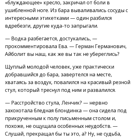
«блуждающее» кресло, закричал от боли в
ушибленной ноге. Из бара вываливались сосуды с
интересными этикетками — один разбился
вдребезги, другие куда-то запрыгали.
— Водка разбегается, достукались, —
прокомментировала Ева. — Герман Германович,
Айболит вы наш, как же вы так не убереглись?
Щуплый молодой человек, уже практически
добравшийся до бара, завертелся на месте,
хватаясь за воздух, повалился на красивый резной
стул, который треснул под ним и развалился.
— Расстройство стула, Ленчик? — нервно
захохотала бледная блондинка — она сидела под
прикрученным к полу письменным столом и,
похоже, не ощущала особенных неудобств. —
Слушай, прекращал бы ты это, а? Ну, не судьба,