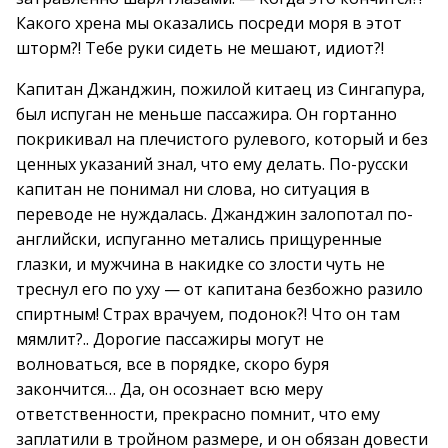
Какого хрена мы оказались посреди моря в этот
шторм?! Тебе руки сидеть не мешают, идиот?!
Капитан Джанджин, пожилой китаец из Сингапура,
был испуган не меньше пассажира. Он гортанно
покрикивал на плечистого рулевого, который и без
ценных указаний знал, что ему делать. По-русски
капитан не понимал ни слова, но ситуация в
переводе не нуждалась. Джанджин залопотал по-
английски, испуганно метались прищуренные
глазки, и мужчина в накидке со злости чуть не
треснул его по уху — от капитана безбожно разило
спиртным! Страх врачуем, подонок?! Что он там
мямлит?.. Дорогие пассажиры могут не
волноваться, все в порядке, скоро буря
закончится… Да, он осознает всю меру
ответственности, прекрасно помнит, что ему
заплатили в тройном размере, и он обязан довести