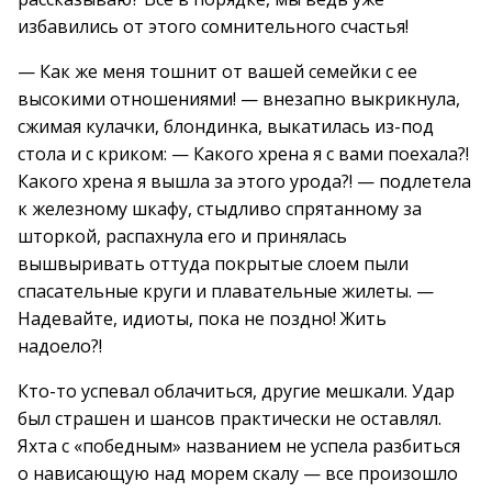
избавились от этого сомнительного счастья!
— Как же меня тошнит от вашей семейки с ее
высокими отношениями! — внезапно выкрикнула,
сжимая кулачки, блондинка, выкатилась из-под
стола и с криком: — Какого хрена я с вами поехала?!
Какого хрена я вышла за этого урода?! — подлетела
к железному шкафу, стыдливо спрятанному за
шторкой, распахнула его и принялась
вышвыривать оттуда покрытые слоем пыли
спасательные круги и плавательные жилеты. —
Надевайте, идиоты, пока не поздно! Жить
надоело?!
Кто-то успевал облачиться, другие мешкали. Удар
был страшен и шансов практически не оставлял.
Яхта с «победным» названием не успела разбиться
о нависающую над морем скалу — все произошло