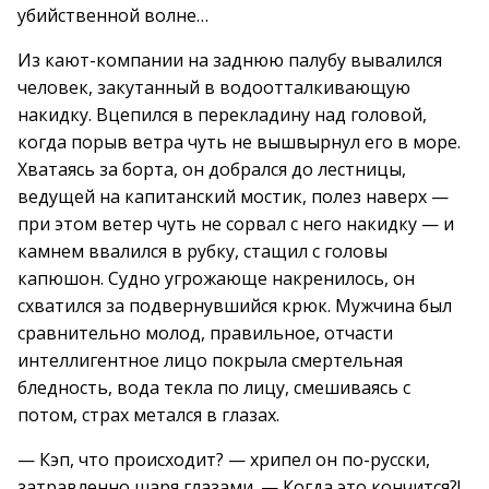
убийственной волне…
Из кают-компании на заднюю палубу вывалился
человек, закутанный в водоотталкивающую
накидку. Вцепился в перекладину над головой,
когда порыв ветра чуть не вышвырнул его в море.
Хватаясь за борта, он добрался до лестницы,
ведущей на капитанский мостик, полез наверх —
при этом ветер чуть не сорвал с него накидку — и
камнем ввалился в рубку, стащил с головы
капюшон. Судно угрожающе накренилось, он
схватился за подвернувшийся крюк. Мужчина был
сравнительно молод, правильное, отчасти
интеллигентное лицо покрыла смертельная
бледность, вода текла по лицу, смешиваясь с
потом, страх метался в глазах.
— Кэп, что происходит? — хрипел он по-русски,
затравленно шаря глазами. — Когда это кончится?!