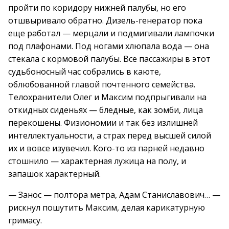
пройти по коридору нижней палубы, но его
отшвыривало обратно. Дизель-генератор пока
еще работал — мерцали и подмигивали лампочки
под плафонами. Под ногами хлюпала вода — она
стекала с кормовой палубы. Все пассажиры в этот
судьбоносный час собрались в каюте,
облюбованной главой почтенного семейства.
Телохранители Олег и Максим подпрыгивали на
откидных сиденьях — бледные, как зомби, лица
перекошены. Физиономии и так без излишней
интеллектуальности, а страх перед высшей силой
их и вовсе изувечил. Кого-то из парней недавно
стошнило — характерная лужица на полу, и
запашок характерный.
— Занос — полтора метра, Адам Станиславович… —
рискнул пошутить Максим, делая карикатурную
гримасу.