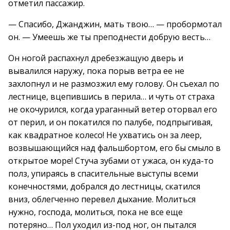
отметил пассажир.
— Спасибо, Джанджин, мать твою… — пробормотал
он. — Умеешь же ты преподнести добрую весть…
Он ногой распахнул дребезжащую дверь и
вывалился наружу, пока порыв ветра ее не
захлопнул и не размозжил ему голову. Он съехал по
лестнице, вцепившись в перила… и чуть от страха
не окочурился, когда ураганный ветер оторвал его
от перил, и он покатился по палубе, подпрыгивая,
как квадратное колесо! Не ухватись он за леер,
возвышающийся над фальшбортом, его бы смыло в
открытое море! Стуча зубами от ужаса, он куда-то
полз, упираясь в спасительные выступы всеми
конечностями, добрался до лестницы, скатился
вниз, облегченно перевел дыхание. Молиться
нужно, господа, молиться, пока не все еще
потеряно… Пол уходил из-под ног, он пытался