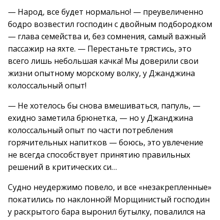
— Народ, все будет нормально! — преувеличенно
бодро возвестил господин с двойным подбородком
— глава семейства и, без сомнения, самый важный
пассажир на яхте. — Перестаньте трястись, это
всего лишь небольшая качка! Мы доверили свои
жизни опытному морскому волку, у Джанджина
колоссальный опыт!
— Не хотелось бы снова вмешиваться, папуль, —
ехидно заметила брюнетка, — но у Джанджина
колоссальный опыт по части потребления
горячительных напитков — боюсь, это увлечение
не всегда способствует принятию правильных
решений в критических си…
Судно неудержимо повело, и все «незакрепленные»
покатились по наклонной! Морщинистый господин
у раскрытого бара выронил бутылку, повалился на