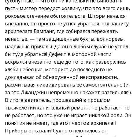
сухопутные, — что он ни капельки не виноват! И
пусть мистер передаст хозяину, что это всего лишь
роковое стечение обстоятельств! Шторм начался
внезапно, он просто не успел убраться под защиту
архипелага Бампанг, где собирался переждать
ненастье, — там защищенные бухты, волнорезы,
надежные причалы. Да он в любом случае не успел
бы туда убраться! Дефект в моторной части
вскрылся внезапно, еще до того, как разверзлись
хляби небесные, моторист до последнего не
докладывал об обнаруженной неисправности,
рассчитывая ликвидировать ее самостоятельно (и
за это Джанджин непременно накажет разгильдяя!).
В итоге двигатель, прошедший в прошлом
тысячелетии капитальный ремонт, то работает, то
не работает, но это уже не играет никакой роли. Он
понятия не имеет, где этот чертов архипелаг!
Приборы отказали! Судно отклонилось от