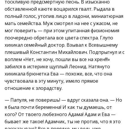
тоскливую предсмертную песнь. В изысканно
обставленной каюте воцарился гвалт. Рыдала в
полный голос, утопив лицо в ладони, миниатюрная
мать семейства. Муж смотрел на нее с ужасом, не
мог поверить — при этом упитанная физиономия
поочередно обретала все цвета спектра. Глупо
хихикал семейный доктор. Взывал к Всевышнему
плешивый Константин Михайлович. Подпрыгнул и с
воплем «Нет, не хочу, пошли вы все на хрен!!!»
забился в истерике щуплый Леонид. Натянуто
хихикала брюнетка Ева — похоже, все, что она
чувствовала в эту минуту, имело прямое
отношение к злорадству.
— Папуля, не поверишь! — вдруг сказала она. — Но
я была почти беременна! И как ты думаешь, от
кого? От твоего любезного Адама! Адам и Ева —
бывает же такое! Адамчик, ты не против, что я это
рассказываю? Все в порядке, мы ведь уже