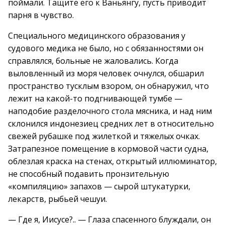
поймали. Тащите его к Ваньянгу, пусть приводит
парня в чувство.
Специального медицинского образования у
судового медика не было, но с обязанностями он
справлялся, больные не жаловались. Когда
выловленный из моря человек очнулся, обшарил
пространство тусклым взором, он обнаружил, что
лежит на какой-то подгнивающей тумбе —
наподобие разделочного стола мясника, и над ним
склонился индонезиец средних лет в относительно
свежей рубашке под жилеткой и тяжелых очках.
Затрапезное помещение в кормовой части судна,
облезлая краска на стенах, открытый иллюминатор,
не способный подавить пронзительную
«компиляцию» запахов — сырой штукатурки,
лекарств, рыбьей чешуи.
— Где я, Иисусе?.. — Глаза спасенного блуждали, он