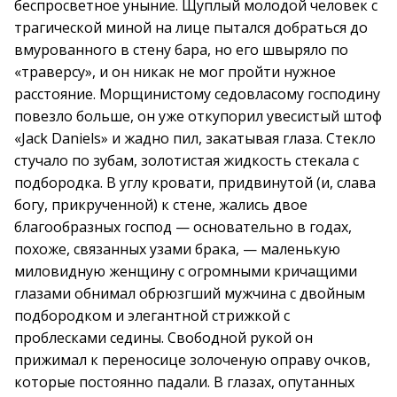
беспросветное уныние. Щуплый молодой человек с
трагической миной на лице пытался добраться до
вмурованного в стену бара, но его швыряло по
«траверсу», и он никак не мог пройти нужное
расстояние. Морщинистому седовласому господину
повезло больше, он уже откупорил увесистый штоф
«Jack Daniels» и жадно пил, закатывая глаза. Стекло
стучало по зубам, золотистая жидкость стекала с
подбородка. В углу кровати, придвинутой (и, слава
богу, прикрученной) к стене, жались двое
благообразных господ — основательно в годах,
похоже, связанных узами брака, — маленькую
миловидную женщину с огромными кричащими
глазами обнимал обрюзгший мужчина с двойным
подбородком и элегантной стрижкой с
проблесками седины. Свободной рукой он
прижимал к переносице золоченую оправу очков,
которые постоянно падали. В глазах, опутанных