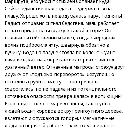
маршрута, его уносит стихией бог знает куда!
Сейчас единственная задача — удержаться на
плаву. Хорошо хоть не додумались парус поднять!
Радист отправил сигнал бедствия, маяк работает,
но кто придет на выручку в такой шторм? Он
подавился собственным воем, когда очередная
волна подбросила яхту, швырнула обратно в
пучину. Вода на палубе стояла по колено. Судно
качалось, как на американских горках. Свистел
ураганный ветер. Отчаянные матросы, страхуя друг
дружку от «подъема-переворота», безуспешно
пытались срубить мачту — она трещала,
содрогалась, но не падала и из потенциального
источника опасности превращалась в вопиющий!
Было видно сквозь марево ливня, как группа
людей водит хоровод вокруг рангоутного дерева,
взлетают и опускаются топоры. Флегматичные
люди на нервной работе — как-то машинально