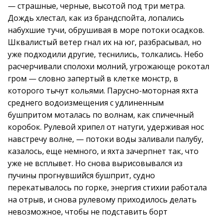
— страшные, черные, высотой под три метра.
Дождь хлестал, как из брандспойта, лопались
набухшие тучи, обрушивая в море потоки осадков.
Шквалистый ветер гнал их на юг, разбрасывал, но
уже подходили другие, теснились, толкались. Небо
расчерчивали сполохи молний, угрожающе рокотал
гром — словно запертый в клетке монстр, в
которого тычут кольями. Парусно-моторная яхта
среднего водоизмещения с удлиненным
бушпритом моталась по волнам, как спичечный
коробок. Рулевой хрипел от натуги, удерживая нос
навстречу волне, — потоки воды заливали палубу,
казалось, еще немного, и яхта зачерпнет так, что
уже не всплывет. Но снова вырисовывался из
пучины прогнувшийся бушприт, судно
перекатывалось по горке, энергия стихии работала
на отрыв, и снова рулевому приходилось делать
невозможное, чтобы не подставить борт