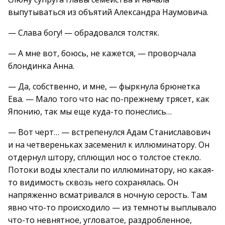
выпутываться из объятий Александра Наумовича.
— Слава богу! — обрадовался толстяк.
— А мне вот, боюсь, не кажется, — проворчала
блондинка Анна.
— Да, собственно, и мне, — фыркнула брюнетка
Ева. — Мало того что нас по-прежнему трясет, как
Японию, так мы еще куда-то понеслись…
— Вот черт… — встрепенулся Адам Станиславович
и на четвереньках засеменил к иллюминатору. Он
отдернул штору, сплющил нос о толстое стекло.
Потоки воды хлестали по иллюминатору, но какая-
то видимость сквозь него сохранялась. Он
напряженно всматривался в ночную серость. Там
явно что-то происходило — из темноты выплывало
что-то невнятное, угловатое, раздробленное,