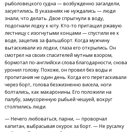
рыболовецкого судна — возбужденно загалдели,
засуетились. В указаниях не нуждались — люди
знали, что делать. Двое спрыгнули в воду,
подогнали лодку к юту. Кто-то притащил ржавую
лестницу с изогнутыми концами — спустили ее к
воде, зацепив за фальшборт. Когда мужчину
вытаскивали из лодки, глаза его открылись. Он
смотрел на своих спасителей мутным взором,
бормотал по-английски слова благодарности, снова
уронил голову. Похоже, он провел без воды и
пропитания не один день. Когда его перетаскивали
через борт, голова безжизненно висела, ноги
болтались, как макаронины. Его положили на
палубу, замусоренную рыбьей чешуей, вокруг
столпились люди.
— Нечего любоваться, парни, — проворчал
капитан, выбрасывая окурок за борт. — Не русалку