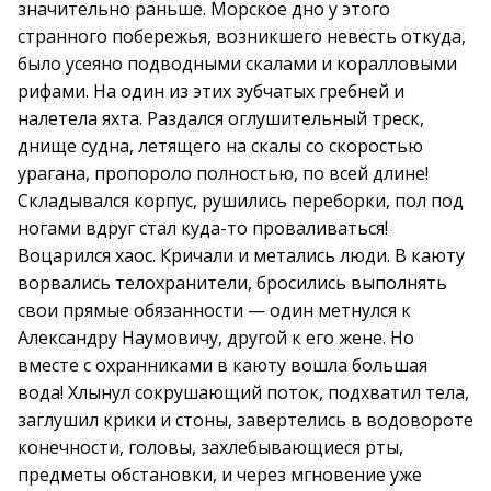
значительно раньше. Морское дно у этого
странного побережья, возникшего невесть откуда,
было усеяно подводными скалами и коралловыми
рифами. На один из этих зубчатых гребней и
налетела яхта. Раздался оглушительный треск,
днище судна, летящего на скалы со скоростью
урагана, пропороло полностью, по всей длине!
Складывался корпус, рушились переборки, пол под
ногами вдруг стал куда-то проваливаться!
Воцарился хаос. Кричали и метались люди. В каюту
ворвались телохранители, бросились выполнять
свои прямые обязанности — один метнулся к
Александру Наумовичу, другой к его жене. Но
вместе с охранниками в каюту вошла большая
вода! Хлынул сокрушающий поток, подхватил тела,
заглушил крики и стоны, завертелись в водовороте
конечности, головы, захлебывающиеся рты,
предметы обстановки, и через мгновение уже