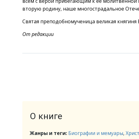
всем с верой прибегающим к ее молитвенной 
вторую родину, наше многострадальное Отеч
Святая преподобномученица великая княгиня Е
От редакции
О книге
Жанры и теги:
Биографии и мемуары
,
Хрис