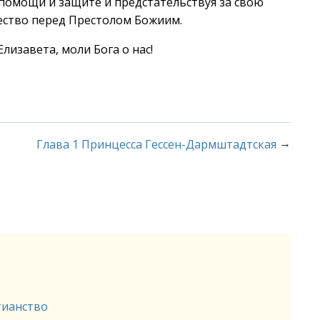
помощи и защите и предстательствуя за свою
ество перед Престолом Божиим.
лизавета, моли Бога о нас!
→
Глава 1 Принцесса Гессен-Дармштадтская
тианство