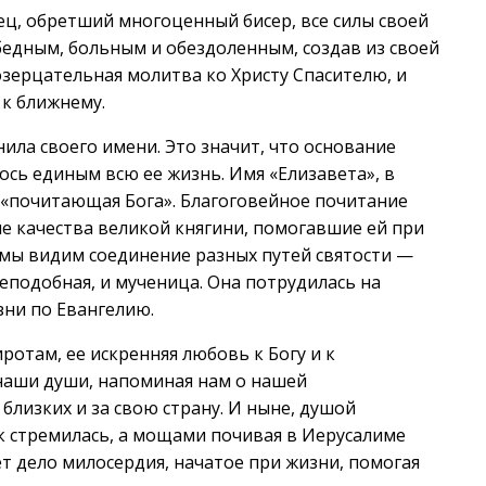
пец, обретший многоценный бисер, все силы своей
едным, больным и обездоленным, создав из своей
озерцательная молитва ко Христу Спасителю, и
к ближнему.
ила своего имени. Это значит, что основание
ось единым всю ее жизнь. Имя «Елизавета», в
 «почитающая Бога». Благоговейное почитание
е качества великой княгини, помогавшие ей при
 мы видим соединение разных путей святости —
реподобная, и мученица. Она потрудилась на
зни по Евангелию.
ротам, ее искренняя любовь к Богу и к
наши души, напоминая нам о нашей
 близких и за свою страну. И ныне, душой
к стремилась, а мощами почивая в Иерусалиме
т дело милосердия, начатое при жизни, помогая