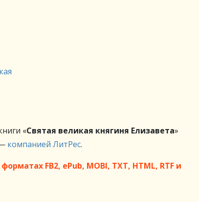
кая
ниги «
Святая великая княгиня Елизавета
»
 —
компанией ЛитРес
.
форматах FB2, ePub, MOBI, TXT, HTML, RTF и