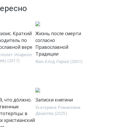
тересно
хизис. Краткий
Жизнь после смерти
водитель по
согласно
ославной вере
Православной
Традиции
ополит Иларион
ев) (2017)
Жан-Клод Ларше (2001)
, что до́лжно.
Записки княгини
твенные
Екатерина Романовна
стотерпцы: в
Дашкова (2025)
их христианский