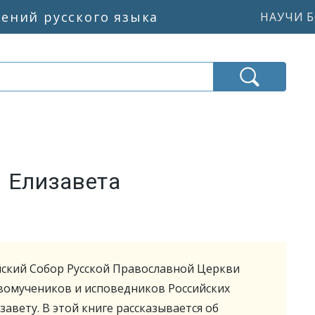
жений русского языка
НАУЧИ Б
я Елизавета
йский Собор Русской Православной Церкви
вомучеников и исповедников Российских
вету. В этой книге рассказывается об