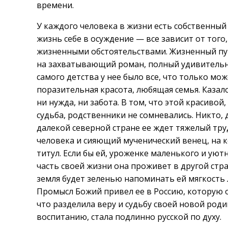
времени.
У каждого человека в жизни есть собственный 
жизнь себе в осуждение — все зависит от того
жизненными обстоятельствами. Жизненный пу
на захватывающий роман, полный удивительн
самого детства у нее было все, что только мож
поразительная красота, любящая семья. Казало
ни нужда, ни забота. В том, что этой красиво
судьба, родственники не сомневались. Никто, д
далекой северной стране ее ждет тяжелый тр
человека и сияющий мученический венец, на 
титул. Если бы ей, уроженке маленького и уют
часть своей жизни она проживет в другой стра
земля будет зеленью напоминать ей мягкость 
Промысл Божий привел ее в Россию, которую 
что разделила веру и судьбу своей новой род
воспитанию, стала подлинно русской по духу.