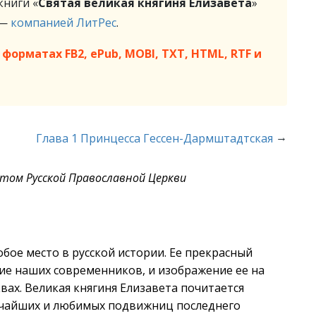
ниги «
Святая великая княгиня Елизавета
»
 —
компанией ЛитРес
.
форматах FB2, ePub, MOBI, TXT, HTML, RTF и
→
Глава 1 Принцесса Гессен-Дармштадтская
том Русской Православной Церкви
ое место в русской истории. Ее прекрасный
ие наших современников, и изображение ее на
вах. Великая княгиня Елизавета почитается
ичайших и любимых подвижниц последнего