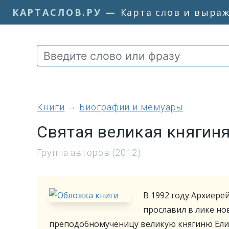
КАРТАСЛОВ.РУ
—
Карта слов и выра
книги
Биографии и мемуары
Святая великая княгин
Группа авторов (2012)
В 1992 году Архиере
прославил в лике но
преподобномученицу великую княгиню Елиза