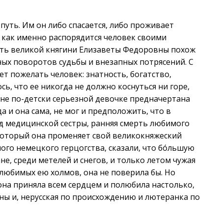
путь. Им он либо спасается, либо проживает
, как именно распорядится человек своими
ть великой княгини Елизаветы Федоровны похож
ых поворотов судьбы и внезапных потрясений. С
ет пожелать человек: знатность, богатство,
сь, что ее никогда не должно коснуться ни горе,
й, не по-детски серьезной девочке предначертана
а и она сама, не мог и предположить, что в
уд медицинской сестры, ранняя смерть любимого
который она променяет свой великокняжеский
ного немецкого герцогства, сказали, что бо́льшую
не, среди метелей и снегов, и только летом чужая
любимых ею холмов, она не поверила бы. Но
она приняла всем сердцем и полюбила настолько,
ины и, нерусская по происхождению и лютеранка по