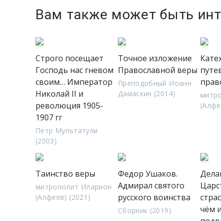
Вам также может быть ин
Строго посещает
Точное изложение
Кате
Господь нас гневом
Православной веры
путе
своим… Император
прав
Преподобный Иоанн
Николай II и
Дамаскин (2014)
митр
революция 1905-
(Алфе
1907 гг
Петр Мультатули
(2003)
Таинство веры
Федор Ушаков.
Делай
Адмирал святого
Царс
митрополит Иларион
русского воинства
стра
(Алфеев) (2021)
чём 
Сборник (2019)