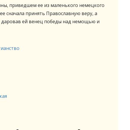
ны, приведшем ее из маленького немецкого
 ее сначала принять Православную веру, а
, даровав ей венец победы над немощью и
тианство
кая