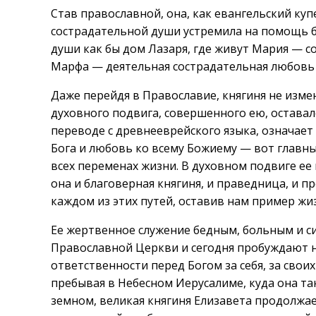
Став православной, она, как евангельский ку
сострадательной души устремила на помощь б
души как бы дом Лазаря, где живут Мария — с
Марфа — деятельная сострадательная любовь 
Даже перейдя в Православие, княгиня не измен
духовного подвига, совершенного ею, оставал
переводе с древнееврейского языка, означает
Бога и любовь ко всему Божиему — вот главны
всех переменах жизни. В духовном подвиге ее
она и благоверная княгиня, и праведница, и п
каждом из этих путей, оставив нам пример жи
Ее жертвенное служение бедным, больным и си
Православной Церкви и сегодня пробуждают 
ответственности перед Богом за себя, за своих
пребывая в Небесном Иерусалиме, куда она та
земном, великая княгиня Елизавета продолжае