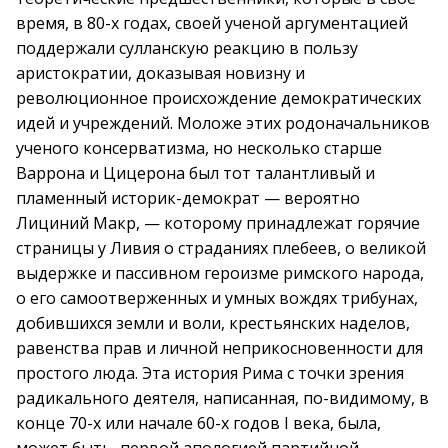
время, в 80-х годах, своей ученой аргументацией
поддержали сулланскую реакцию в пользу
аристократии, доказывая новизну и
революционное происхождение демократических
идей и учреждений. Моложе этих родоначальников
ученого консерватизма, но несколько старше
Варрона и Цицерона был тот талантливый и
пламенный историк-демократ — вероятно
Лициний Макр, — которому принадлежат горячие
страницы у Ливия о страданиях плебеев, о великой
выдержке и пассивном героизме римского народа,
о его самоотверженных и умных вождях трибунах,
добившихся земли и воли, крестьянских наделов,
равенства прав и личной неприкосновенности для
простого люда. Эта история Рима с точки зрения
радикального деятеля, написанная, по-видимому, в
конце 70-х или начале 60-х годов I века, была,