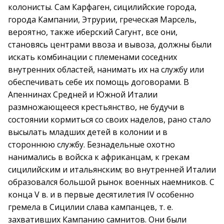
колонисты. Сам Карфаген, сицилийские города,
города Кампании, Этрурии, греческая Марсель,
вероятно, также иберский Сагунт, все они,
становясь центрами ввоза и вывоза, должны были
искать комбинации с племенами соседних
внутренних областей, нанимать их на службу или
обеспечивать себе их помощь договорами. В
Апеннинах Средней и Южной Италии
размножающееся крестьянство, не будучи в
состоянии кормиться со своих наделов, рано стало
высылать младших детей в колонии и в
стороннюю службу. Безнадельные охотно
нанимались в войска к африканцам, к грекам
сицилийским и итальянским; во внутренней Италии
образовался большой рынок военных наемников. С
конца V в. и в первые десятилетия IV особенно
гремела в Сицилии слава кампанцев, т. е.
захвативших Кампанию самнитов. Они были