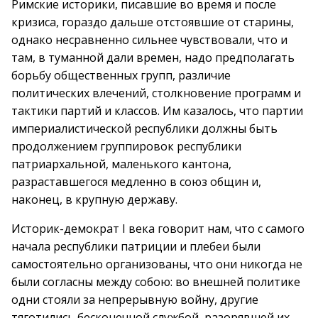
Римские историки, писавшие во время и после
кризиса, гораздо дальше отстоявшие от старины,
однако несравненно сильнее чувствовали, что и
там, в туманной дали времен, надо предполагать
борьбу общественных групп, различие
политических влечений, столкновение программ и
тактики партий и классов. Им казалось, что партии
империалистической республики должны быть
продолжением группировок республики
патриархальной, маленького кантона,
разраставшегося медленно в союз общин и,
наконец, в крупную державу.
Историк-демократ I века говорит нам, что с самого
начала республики патриции и плебеи были
самостоятельно организованы, что они никогда не
были согласны между собою: во внешней политике
одни стояли за непрерывную войну, другие
тяготились бесконечной службой, разорявшей их