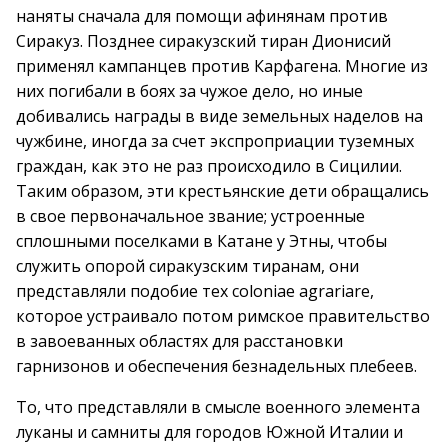
наняты сначала для помощи афинянам против
Сиракуз. Позднее сиракузский тиран Дионисий
применял кампанцев против Карфагена. Многие из
них погибали в боях за чужое дело, но иные
добивались награды в виде земельных наделов на
чужбине, иногда за счет экспроприации туземных
граждан, как это не раз происходило в Сицилии.
Таким образом, эти крестьянские дети обращались
в свое первоначальное звание; устроенные
сплошными поселками в Катане у Этны, чтобы
служить опорой сиракузским тиранам, они
представляли подобие тех coloniae agrariare,
которое устраивало потом римское правительство
в завоеванных областях для расстановки
гарнизонов и обеспечения безнадельных плебеев.
То, что представляли в смысле военного элемента
луканы и самниты для городов Южной Италии и