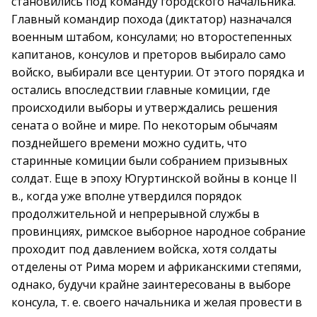
становились под команду городского начальника.
Главный командир похода (диктатор) назначался
военным штабом, консулами; но второстепенных
капитанов, консулов и преторов выбирало само
войско, выбирали все центурии. От этого порядка и
остались впоследствии главные комиции, где
происходили выборы и утверждались решения
сената о войне и мире. По некоторым обычаям
позднейшего времени можно судить, что
старинные комиции были собранием призывных
солдат. Еще в эпоху Югуртинской войны в конце II
в., когда уже вполне утвердился порядок
продолжительной и непрерывной службы в
провинциях, римское выборное народное собрание
проходит под давлением войска, хотя солдаты
отделены от Рима морем и африканскими степями,
однако, будучи крайне заинтересованы в выборе
консула, т. е. своего начальника и желая провести в