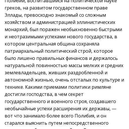
Полибий, воспитавшийся на политической науке
греков, на развитом государственном праве
Эллады, превосходно знакомый со сложным
хозяйством и администрацией эллинистических
монархий, был поражен необыкновенно быстрыми
и неотразимыми успехами нового государства, в
котором центральная община сохраняла
патриархальный политический строй, которое
было лишено правильных финансов и держалось
натуральной повинностью массы мелких и средних
землевладельцев, живших раздробленной и
автономной жизнью, очень отсталых по культуре и
технике. Какими приемами политики римляне
достигли господства, в чем секрет
государственного и военного строя, создавшего
необычайные успехи расширения их державы, —
вот что занимало более всего Полибия, и он
старался выяснить путем непосредственного