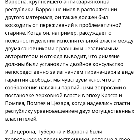
Варрона, крупнейшего антиквария конца
республики. Варрон не имел в распоряжении
другого материала; он также должен был
восходить от переживаний к проблематичной
старине. Когда он, например, рассуждает о
полезности деления исполнительной власти между
двумя сановниками с равным и независимым
авторитетом и отсюда выводит, что римляне
должны были установить двойное консульство
непосредственно за изгнанием тирана-царя в виде
гарантии свободы, мы чувствуем ясно, что эти
соображения навеяны партийными вопросами о
постановке верховной власти в эпоху Красса и
Помпея, Помпея и Цезаря, когда надеялись спасти
республику уравновешением двух могущественных
властителей.
У Цицерона, Туберона и Варрона были
теоретические предшественники, которые в свое