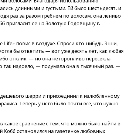
оими волосами. Благодаря использованию
ались длинными и густыми. Ей было шестьдесят, и
одя раз за разом гребнем по волосам, она лениво
бб пригласит ее на Золотую Годовщину в
 Life» повис в воздухе. Спроси кто-нибудь Энни,
могла бы ответить — вот уже десять лет, как любая
ибо отклик, — но она неторопливо пересекла
о так надоело, — подумала она в тысячный раз. —
о дешевого шерри и присоединил к излюбленному
хиса. Теперь у него было почти все, что нужно.
в какое сравнение с тем, что можно было найти в
й Кобб остановился на газетенке любовных