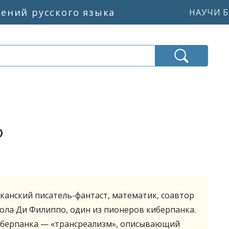
жений русского языка
НАУЧИ Б
о
анский писатель-фантаст, математик, соавтор
ола Ди Филиппо, один из пионеров киберпанка.
иберпанка — «трансреализм», описывающий