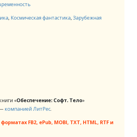
овременность
тика
,
Космическая фантастика
,
Зарубежная
ниги «
Обеспечение: Софт. Тело
»
 —
компанией ЛитРес
.
форматах FB2, ePub, MOBI, TXT, HTML, RTF и