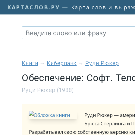
КАРТАСЛОВ.РУ
—
Карта слов и выра
книги
Киберпанк
Руди Рюкер
Обеспечение: Софт. Тел
Руди Рюкер (1988)
Руди Рюкер — америк
Брюса Стерлинга и П
Разрабатывал свою собственную версию к