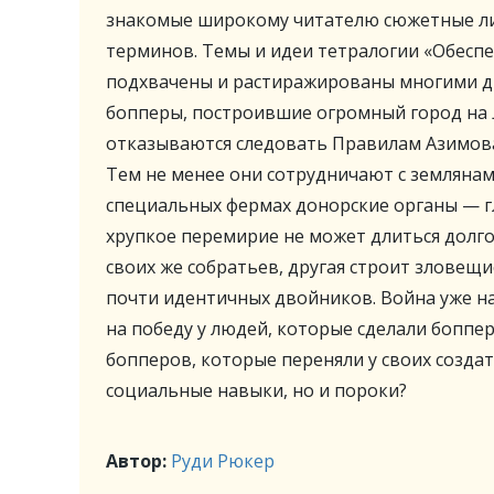
знакомые широкому читателю сюжетные ли
терминов. Темы и идеи тетралогии «Обеспе
подхвачены и растиражированы многими др
бопперы, построившие огромный город на 
отказываются следовать Правилам Азимова
Тем не менее они сотрудничают с землянам
специальных фермах донорские органы — гл
хрупкое перемирие не может длиться долг
своих же собратьев, другая строит зловещ
почти идентичных двойников. Война уже на 
на победу у людей, которые сделали боппе
бопперов, которые переняли у своих созда
социальные навыки, но и пороки?
Автор:
Руди Рюкер