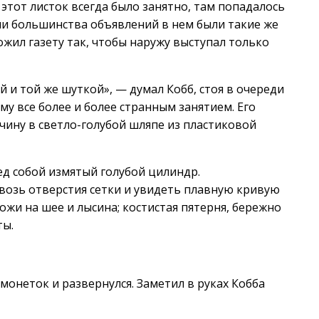
этот листок всегда было занятно, там попадалось
ми большинства объявлений в нем были такие же
ложил газету так, чтобы наружу выступал только
 и той же шуткой», — думал Кобб, стоя в очереди
ему все более и более странным занятием. Его
чину в светло-голубой шляпе из пластиковой
ед собой измятый голубой цилиндр.
квозь отверстия сетки и увидеть плавную кривую
ожи на шее и лысина; костистая пятерня, бережно
ты.
онеток и развернулся. Заметил в руках Кобба