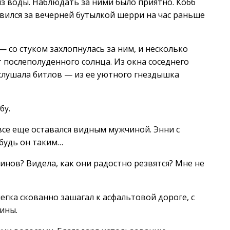
из воды. Наблюдать за ними было приятно. Кобб
авился за вечерней бутылкой шерри на час раньше
— со стуком захлопнулась за ним, и несколько
т послеполуденного солнца. Из окна соседнего
слушала битлов — из ее уютного гнездышка
бу.
все еще оставался видным мужчиной. Энни с
 будь он таким…
инов? Видела, как они радостно резвятся? Мне не
легка скованно зашагал к асфальтовой дороге, с
ины.