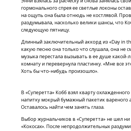
Энни взялась за расческу и снова занялась св
гормонального спрея ее светлые локоны остав
на ощупь она была отнюдь не костлявой. Пров
раздумывала, насколько велики шансы, что Ко
следующую пятницу.
Длинный заключительный аккорд из «Day in the
какую песню она только что слушала, она не с
музыка перестала вызывать в ее душе какой-л
комнату и перевернула пластинку. «Мне все эт
Хоть бы что-нибудь произошло».
В «Суперетта» Кобб взял кварту охлажденног
напитку мокрый бумажный пакетик вареного ара
Оставалось найти чем занять глаза.
Выбор журнальчиков в «Суперетта» не шел ни 
«Кокосах». После непродолжительных раздуми