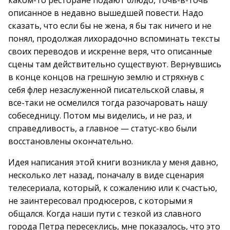
каком-то ресторане подают блюдо, точь-в-точь
описанное в недавно вышедшей повести. Надо
сказать, что если бы не жена, я бы так ничего и не
понял, продолжая лихорадочно вспоминать тексты
своих переводов и искренне веря, что описанные
сцены там действительно существуют. Вернувшись
в конце концов на грешную землю и стряхнув с
себя флер незаслуженной писательской славы, я
все-таки не осмелился тогда разочаровать нашу
собеседницу. Потом мы виделись, и не раз, и
справедливость, а главное — статус-кво были
восстановлены окончательно.
Идея написания этой книги возникла у меня давно,
несколько лет назад, поначалу в виде сценария
телесериала, который, к сожалению или к счастью,
не заинтересовал продюсеров, с которыми я
общался. Когда наши пути с тезкой из славного
города Петра пересеклись, мне показалось, что это