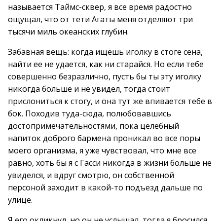
называется Таймс-сквер, я все время радостно
ощущал, что от тети Агаты меня отделяют три
тысячи миль океанских глубин.
Забавная вещь: когда ищешь иголку в стоге сена,
найти ее не удается, как ни старайся. Но если тебе
совершенно безразлично, пусть бы ты эту иголку
никогда больше и не увидел, тогда стоит
прислониться к стогу, и она тут же впивается тебе в
бок. Походив туда-сюда, полюбовавшись
достопримечательностями, пока целебный
напиток доброго бармена проникал во все поры
моего организма, я уже чувствовал, что мне все
равно, хоть бы я с Гасси никогда в жизни больше не
увиделся, и вдруг смотрю, он собственной
персоной заходит в какой-то подъезд дальше по
улице.
Я его окликнул, но он не услышал, тогда я бросился