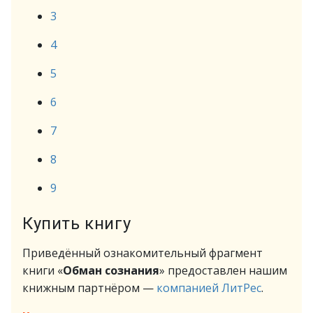
3
4
5
6
7
8
9
Купить книгу
Приведённый ознакомительный фрагмент
книги «
Обман cознания
» предоставлен нашим
книжным партнёром —
компанией ЛитРес
.