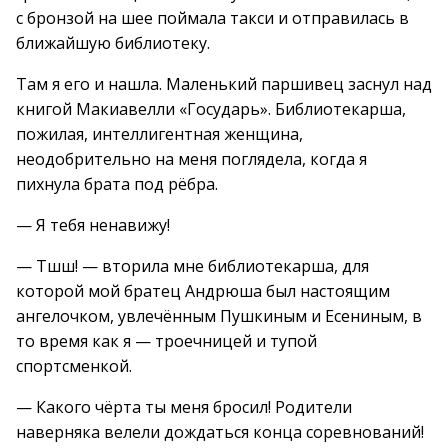
с бронзой на шее поймала такси и отправилась в
ближайшую библиотеку.
Там я его и нашла. Маленький паршивец заснул над
книгой Макиавелли «Государь». Библиотекарша,
пожилая, интеллигентная женщина,
неодобрительно на меня поглядела, когда я
пихнула брата под рёбра.
— Я тебя ненавижу!
— Тшш! — вторила мне библиотекарша, для
которой мой братец Андрюша был настоящим
ангелочком, увлечённым Пушкиным и Есениным, в
то время как я — троечницей и тупой
спортсменкой.
— Какого чёрта ты меня бросил! Родители
наверняка велели дождаться конца соревнований!