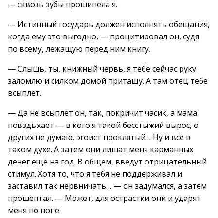
— сквозь зубы прошипела я.
— Истинный государь должен исполнять обещания,
когда ему это выгодно, — процитировал он, судя
по всему, лежащую перед ним книгу.
— Слышь, ты, книжный червь, я тебе сейчас руку
заломлю и силком домой притащу. А там отец тебе
всыплет.
— Да не всыплет он, так, покричит часик, а мама
повздыхает — в кого я такой бесстыжий вырос, о
других не думаю, эгоист проклятый… Ну и всё в
таком духе. А затем они лишат меня карманных
денег ещё на год. В общем, введут отрицательный
стимул. Хотя то, что я тебя не поддерживал и
заставил так нервничать… — он задумался, а затем
прошептал. — Может, для острастки они и ударят
меня по попе.