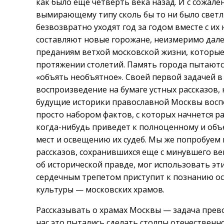
как было еще четверть века назад. И с сожале
вымирающему типу сколь бы то ни было светл
безвозвратно уходят год за годом вместе с и
составляют новые горожане, неизмеримо дале
преданиям ветхой московской жизни, которые
протяжении столетий. Память города пытаются 
«объять необъятное». Своей первой задачей 
воспроизведение на бумаге устных рассказов,
будущие историки православной Москвы восп
просто набором фактов, с которых начнется р
когда-нибудь приведет к полноценному и объ
мест и освещению их судеб. Мы же попробуем 
рассказов, сохранившихся еще с минувшего ве
об исторической правде, мог использовать эти
сердечным трепетом приступит к познанию ос
культуры — московских храмов.
Рассказывать о храмах Москвы — задача прево
нас это пытались сделать столпы отечественн