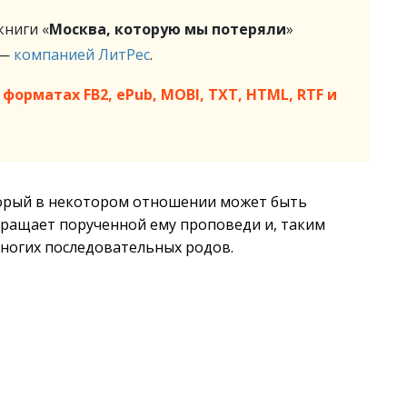
ниги «
Москва, которую мы потеряли
»
 —
компанией ЛитРес
.
форматах FB2, ePub, MOBI, TXT, HTML, RTF и
орый в некотором отношении может быть
кращает порученной ему проповеди и, таким
многих последовательных родов.