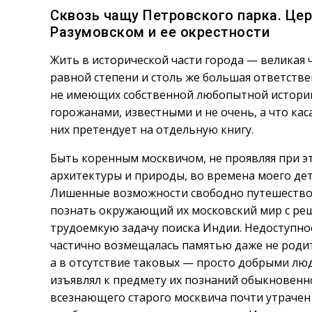
Сквозь чащу Петровского парка. Цер
Разумовском и ее окрестности
Жить в исторической части города — великая ч
равной степени и столь же большая ответстве
не имеющих собственной любопытной истории,
горожанами, известными и не очень, а что кас
них претендует на отдельную книгу.
Быть коренным москвичом, не проявляя при э
архитектуры и природы, во времена моего дет
Лишенные возможности свободно путешествов
познать окружающий их московский мир с реш
трудоемкую задачу поиска Индии. Недоступно
частично возмещалась памятью даже не родит
а в отсутствие таковых — просто добрыми люд
изъявлял к предмету их познаний обыкновенн
всезнающего старого москвича почти утрачен и