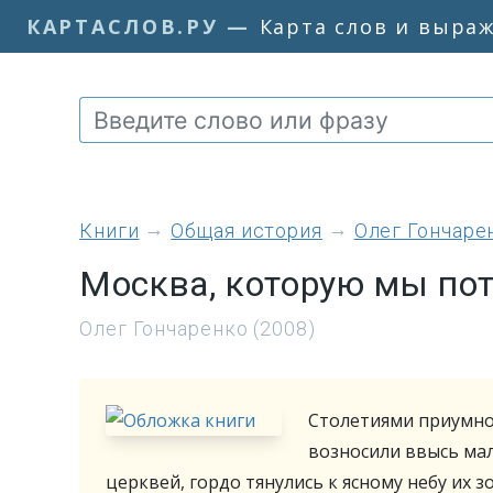
КАРТАСЛОВ.РУ
—
Карта слов и выра
книги
Общая история
Олег Гончаре
Москва, которую мы по
Олег Гончаренко (2008)
Столетиями приумно
возносили ввысь ма
церквей, гордо тянулись к ясному небу их 