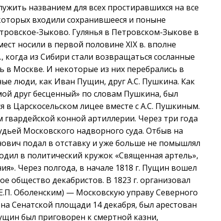
лужить названием для всех простиравшихся на все
 которых входили сохранившееся и поныне
етровское-Зыково. Гулянья в Петровском-Зыкове в
ест носили в первой половине XIX в. вполне
г., когда из Сибири стали возвращаться сосланные
 в Москве. И некоторые из них перебрались в
ые люди, как Иван Пущин, друг А.С. Пушкина. Как
мой друг бесценный» по словам Пушкина, был
я в Царскосельском лицее вместе с А.С. Пушкиным.
ом гвардейской конной артиллерии. Через три года
 судьей Московского надворного суда. Отбыв на
нович подал в отставку и уже больше не помышлял
входил в политический кружок «Священная артель»,
ния». Через полгода, в начале 1818 г. Пущин вошел
ое общество декабристов. В 1823 г. организовал
с Е.П. Оболенским) — Московскую управу Северного
 на Сенатской площади 14 декабря, был арестован
ущин был приговорен к смертной казни,