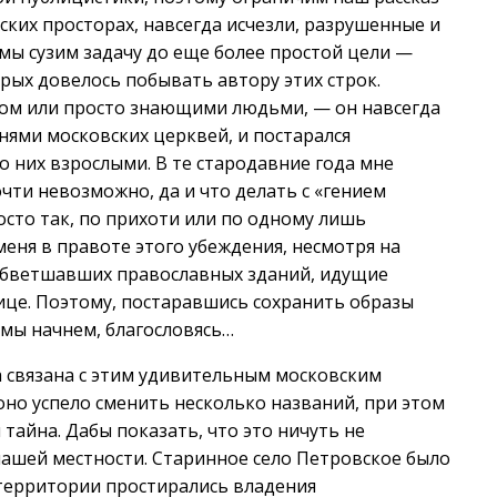
ских просторах, навсегда исчезли, разрушенные и
 мы сузим задачу до еще более простой цели —
орых довелось побывать автору этих строк.
ом или просто знающими людьми, — он навсегда
ями московских церквей, и постарался
о них взрослыми. В те стародавние года мне
чти невозможно, да и что делать с «гением
сто так, по прихоти или по одному лишь
ня в правоте этого убеждения, несмотря на
обветшавших православных зданий, идущие
це. Поэтому, постаравшись сохранить образы
 мы начнем, благословясь…
а связана с этим удивительным московским
но успело сменить несколько названий, при этом
тайна. Дабы показать, что это ничуть не
ашей местности. Старинное село Петровское было
 территории простирались владения