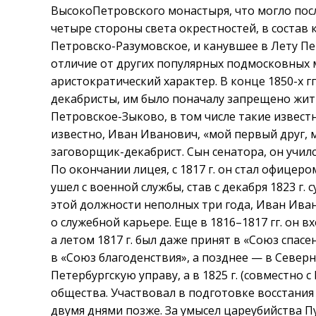
ВысокоПетровского монастыря, что могло пос
четыре стороны света окрестностей, в состав
Петровско-Разумовское, и канувшее в Лету П
отличие от других популярных подмосковных м
аристократический характер. В конце 1850-х г
декабристы, им было поначалу запрещено жить
Петровское-Зыково, в том числе такие известн
известно, Иван Иванович, «мой первый друг, 
заговорщик-декабрист. Сын сенатора, он училс
По окончании лицея, с 1817 г. он стал офицер
ушел с военной службы, став с декабря 1823 г.
этой должности неполных три года, Иван Ива
о служебной карьере. Еще в 1816–1817 гг. он 
а летом 1817 г. был даже принят в «Союз спасе
в «Союз благоденствия», а позднее — в Северн
Петербургскую управу, а в 1825 г. (совместно 
общества. Участвовал в подготовке восстания
двумя днями позже. За умысел цареубийства П