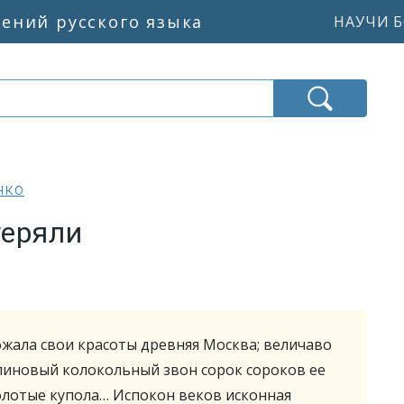
жений русского языка
НАУЧИ Б
нко
теряли
жала свои красоты древняя Москва; величаво
линовый колокольный звон сорок сороков ее
золотые купола… Испокон веков исконная