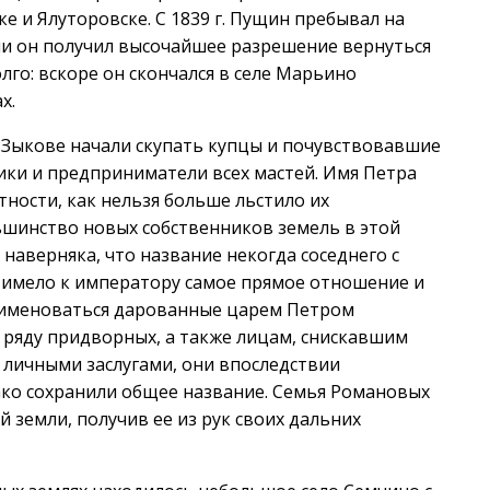
е и Ялуторовске. С 1839 г. Пущин пребывал на
езни он получил высочайшее разрешение вернуться
лго: вскоре он скончался в селе Марьино
х.
м-Зыкове начали скупать купцы и почувствовавшие
ики и предприниматели всех мастей. Имя Петра
тности, как нельзя больше льстило их
ьшинство новых собственников земель в этой
 наверняка, что название некогда соседнего с
 имело к императору самое прямое отношение и
ли именоваться дарованные царем Петром
ряду придворных, а также лицам, снискавшим
 личными заслугами, они впоследствии
ко сохранили общее название. Семья Романовых
й земли, получив ее из рук своих дальних