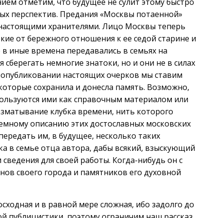
нием отметим, что будущее не сулит этому быстро
ых перспектив. Предания «Москвы потаенной»
х настоящими хранителями. Лицо Москвы теперь
кие от бережного отношения к ее седой старине и
 в иные времена передавались в семьях на
сберегать немногие знатоки, но и они не в силах
в опубликовании настоящих очерков мы ставим
 которые сохранила и донесла память. Возможно,
ользуются ими как справочным материалом или
азматывание клубка времени, нить которого
емному описанию этих достославных московских
передать им, в будущее, несколько таких
ка в семье отца автора, дабы всякий, взыскующий
 сведения для своей работы. Когда-нибудь он с
нов своего города и памятников его духовной
сходная и в равной мере сложная, ибо задолго до
ой публицистики, поэтому ограничим наш рассказ