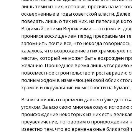
лишь теми из них, которые, просияв на москов
оскверненные в годы советской власти. Далее
поведать лишь о тех из них, на пепелище кот
Водимый своими Вергилиями — отцом ли, дед
проникся восхищением перед прекрасными тен
запомнить почти все, что некогда говорилось 
казалось, что возрождение этих храмов уже по
места», который не может быть возрожден про
желанию. Прошедшее время лишь утвердило ме
повсеместное строительство и реставрацию 
полным ходом в изменяющей свой облик столи
храмов и окружавшие их местности на бумаге,
Вся моя жизнь со времени давнего уже детств
уголком. За всю свою многовековую историю о
происхождение некоторых из них есть великая 
преувеличение, поговорим о происхождении н
известно тем, что во времена оные близ этой