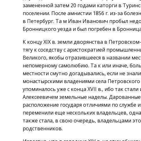
замененной затем 20 годами каторги в Туринск
поселении. После амнистии 1856 г. из-за бол
в Петербург. Та м Иван Иванович пробыл недо
Бронницкого уезда и был погребен в Бронница
К концу XIX в. земли дворянства в Петровско
тягу к соседству с аристократией промышленн
Великого, якобы отразившееся в названии мес
непомерному самолюбию. Та к или иначе, бол
местности смутно догадывались, если не знали
монастырскими владениями села Петровского
упоминалось уже с конца XVII в., ибо так ста
Алексеевичем земельные наделы. Дарованные 
расположение государя отличиями по службе и
переменили еще нескольких владельцев, одна
также стала, в свою очередь, владельцами это
родственников.