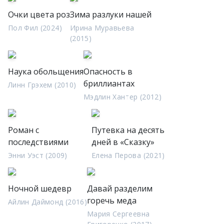
Очки цвета роз
Зима разлуки нашей
Пол Фил (2024)
Ирина Муравьева
(2015)
Наука обольщения
Опасность в
бриллиантах
Линн Грэхем (2010)
Мэдлин Хантер (2012)
Роман с
Путевка на десять
последствиями
дней в «Сказку»
Энни Уэст (2009)
Елена Перова (2021)
Ночной шедевр
Давай разделим
горечь меда
Айлин Даймонд (2016)
Мария Сергеевна