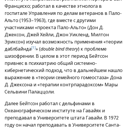
Франциско; работал в качестве этнолога в
госпитале Управления по делам ветеранов в Пало-
Альто (1953–1963), где вместе с другими
участниками «проекта Пало-Альто» (Дон Д.
Джексон, Джей Хейли, Джон Уикленд, Милтон
Эриксон) изучал возможность применения «теории
[1]
даблбайнда
» (
double bind theory
) к проблеме
шизофрении. В целом в этот период Бейтсон
привнес в психиатрию общий системно-
кибернетический подход, что в дальнейшем нашло
выражение в «теории семейного гомеостаза» Дона
Д. Джексона и «терапии контрпарадоксом» Мары
Сельвини Палаццоли.
Далее Бейтсон работал с дельфинами в
Океанографическом институте на Гавайях и
преподавал в Университете штата Гавайи. В 1972
году он начал преподавать в Университете Санта-