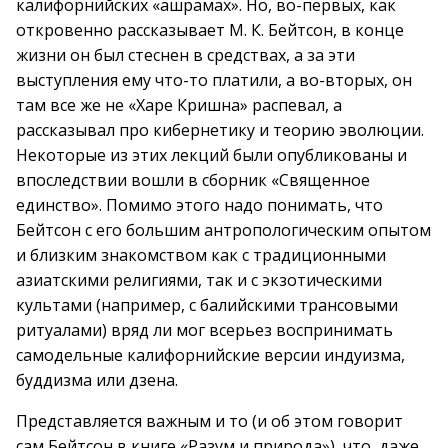
калифорнийских «ашрамах». Но, во-первых, как
откровенно рассказывает М. К. Бейтсон, в конце
жизни он был стеснен в средствах, а за эти
выступления ему что-то платили, а во-вторых, он
там все же не «Харе Кришна» распевал, а
рассказывал про кибернетику и теорию эволюции.
Некоторые из этих лекций были опубликованы и
впоследствии вошли в сборник «Священное
единство». Помимо этого надо понимать, что
Бейтсон с его большим антропологическим опытом
и близким знакомством как с традиционными
азиатскими религиями, так и с экзотическими
культами (например, с балийскими трансовыми
ритуалами) вряд ли мог всерьез воспринимать
самодельные калифорнийские версии индуизма,
буддизма или дзена.
Представляется важным и то (и об этом говорит
сам Бейтсон в книге «Разум и природа»), что, даже