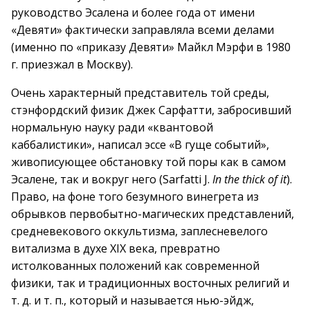
руководство Эсалена и более года от имени
«Девяти» фактически заправляла всеми делами
(именно по «приказу Девяти» Майкл Мэрфи в 1980
г. приезжал в Москву).
Очень характерный представитель той среды,
стэнфордский физик Джек Сарфатти, забросивший
нормальную науку ради «квантовой
каббалистики», написал эссе «В гуще событий»,
живописующее обстановку той поры как в самом
Эсалене, так и вокруг него (Sarfatti J.
In the thick of it
).
Право, на фоне того безумного винегрета из
обрывков первобытно-магических представлений,
средневекового оккультизма, заплесневелого
витализма в духе XIX века, превратно
истолкованных положений как современной
физики, так и традиционных восточных религий и
т. д. и т. п., который и называется нью-эйдж,