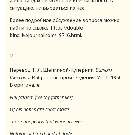
даблбайнда» не может ни внести ясность в
ситуацию, ни вырваться из нее.
Более подробное обсуждение вопроса можно
найти по ссылке: https://double-
bind.livejournal.com/19716.html.
2
Перевод Т. Л. Щепкиной-Куперник.
Вильям
Шекспир.
Избранные произведения. М.; Л., 1950.
В оригинале:
Full fathom five thy father lies;
Of his bones are coral made;
Those are pearls that were his eyes:
Nothing of him that doth fade,