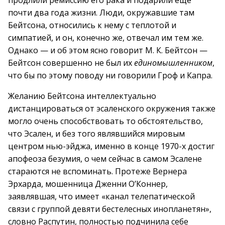
продлили ремиссию его рака и подарили еще
почти два года жизни. Люди, окружавшие там
Бейтсона, относились к нему с теплотой и
симпатией, и он, конечно же, отвечал им тем же.
Однако — и об этом ясно говорит М. К. Бейтсон —
Бейтсон совершенно не был их
единомышленником
,
что бы по этому поводу ни говорили Гроф и Капра.
Желанию Бейтсона интеллектуально
дистанцироваться от эсаленского окружения также
могло очень способствовать то обстоятельство,
что Эсален, и без того являвшийся мировым
центром нью-эйджа, именно в конце 1970-х достиг
апофеоза безумия, о чем сейчас в самом Эсалене
стараются не вспоминать. Протеже Вернера
Эрхарда, мошенница Дженни О’Коннер,
заявлявшая, что имеет «канал телепатической
связи с группой девяти бестелесных инопланетян»,
словно Распутин, полностью подчинила себе