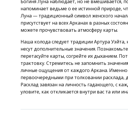
Богиня Луна наблюдает, но не вмешивается, п
напоминает ведьме о ее истинной природе, ч
Луна — традиционный символ женского начала
присутствует на всех Арканах в разных состоян
можете прочувствовать атмосферу карты.
Наша колода следует традиции Артура Уэйта,
несут дополнительные значения. Познакомьтес
перетасуйте карты, согрейте их дыханием. По
трактовку. Стремитесь не запомнить значения
личные ощущения от каждого Аркана. Именно
первоочередными при толковании расклада, д
Расклад завязан на личность гадающего, с ка
уловите, как откликается внутри вас та или ин