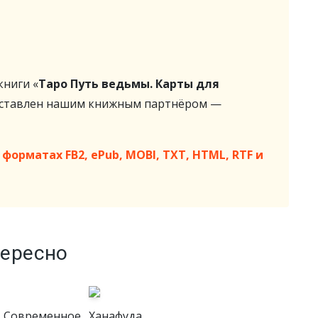
ниги «
Таро Путь ведьмы. Карты для
оставлен нашим книжным партнёром —
форматах FB2, ePub, MOBI, TXT, HTML, RTF и
тересно
. Современное
Ханафуда.