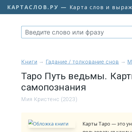
КАРТАСЛОВ.РУ
—
Карта слов и выра
книги
Гадание / толкование снов
М
Таро Путь ведьмы. Карт
самопознания
Мия Кристенс (2023)
Карты Таро — это у