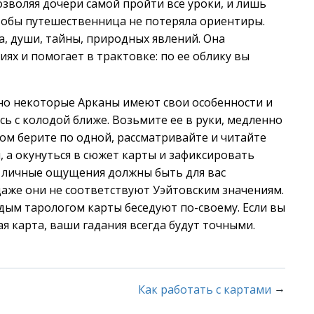
озволяя дочери самой пройти все уроки, и лишь
тобы путешественница не потеряла ориентиры.
, души, тайны, природных явлений. Она
иях и помогает в трактовке: по ее облику вы
 но некоторые Арканы имеют свои особенности и
ь с колодой ближе. Возьмите ее в руки, медленно
том берите по одной, рассматривайте и читайте
, а окунуться в сюжет карты и зафиксировать
 личные ощущения должны быть для вас
аже они не соответствуют Уэйтовским значениям.
ждым тарологом карты беседуют по-своему. Если вы
ая карта, ваши гадания всегда будут точными.
→
Как работать с картами