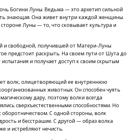
чь Богини Луны. Ведьма — это архетип сильной
сть знающая. Она живет внутри каждой женщины.
 стороне Луны — то, что сковывает культура и
й и свободной, получившей от Матери-Луны
угое предстоит раскрыть. На своем пути от Шута до
испытания и получает доступ к своим скрытым
ает волк, олицетворяющий ее внутреннюю
окоорганизованных животных. Он способен чуять
 магическому дару, поэтому волки всегда
лялись сверхъестественными способностями. Но
с оборотничеством. С одной стороны, волк
дрость и бесстрашие. С другой — образ волка
же и истребляют нечисть.