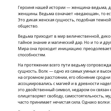
Героиня нашей истории — женщина-ведьма, до
женщины. Ведьма означает «ведающая», то е
Это дикая женская сущность, подобная темной
общество.
Ведьма приходит в мир величественной, дико
тайное знание и магический дар. Но и то и др
Мира она проходит инициацию: преодолевает 
способностям.
На протяжении всего пути ведьму сопровожд
сущность. Волк — одно из самых умных и выс
на огромном расстоянии, его обоняние сродни
ассоциировались с магией и в древности наде
это двойственный символ, недаром он связан 
олицетворяет свободу, самостоятельность, му
часто принимает нечистая сила. Однако волки 