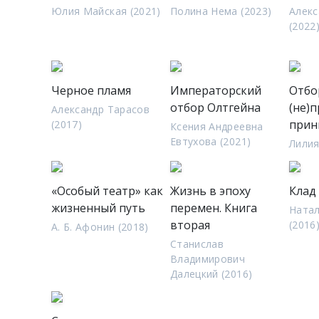
Юлия Майская (2021)
Полина Нема (2023)
Алекс
(2022
Черное пламя
Императорский
Отбо
отбор Олтгейна
(не)
Александр Тарасов
прин
(2017)
Ксения Андреевна
Евтухова (2021)
Лилия
«Особый театр» как
Жизнь в эпоху
Клад
жизненный путь
перемен. Книга
Ната
вторая
(2016
А. Б. Афонин (2018)
Станислав
Владимирович
Далецкий (2016)