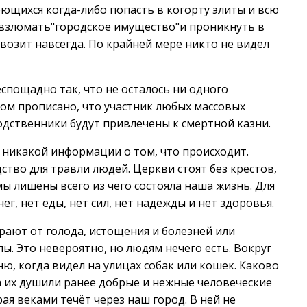
деющихся когда-либо попасть в когорту элиты и всю
я взломать"городское имущество"и проникнуть в
возит навсегда. По крайней мере никто не видел
спощадно так, что не осталось ни одного
ом прописано, что участник любых массовых
родственники будут привлечены к смертной казни.
т никакой информации о том, что происходит.
во для травли людей. Церкви стоят без крестов,
ы лишены всего из чего состояла наша жизнь. Для
ег, нет еды, нет сил, нет надежды и нет здоровья.
ирают от голода, истощения и болезней или
пы. Это невероятно, но людям нечего есть. Вокруг
ню, когда видел на улицах собак или кошек. Каково
 их душили ранее добрые и нежные человеческие
рая веками течёт через наш город. В ней не