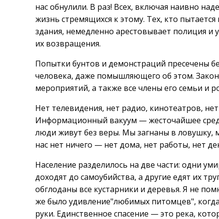
нас обнулили. В раз! Всех, включая наивно на
жизнь стремящихся к этому. Тех, кто пытаетс
здания, немедленно арестовывает полиция и у
их возвращения.
Попытки бунтов и демонстраций пресечены бе
человека, даже помышляющего об этом. Закон
мероприятий, а также все члены его семьи и 
Нет телевидения, нет радио, кинотеатров, не
Информационный вакуум — жесточайшее средст
люди живут без веры. Мы загнаны в ловушку, м
нас нет ничего — нет дома, нет работы, нет ден
Население разделилось на две части: одни ум
доходят до самоубийства, а другие едят их тру
обглоданы все кустарники и деревья. Я не пом
же было удивление"любимых питомцев", когда
руки. Единственное спасение — это река, кото