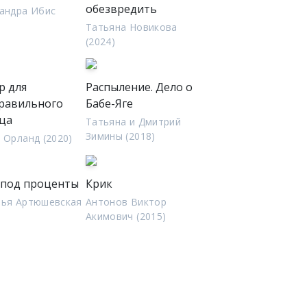
обезвредить
андра Ибис
)
Татьяна Новикова
(2024)
р для
Распыление. Дело о
правильного
Бабе-Яге
ца
Татьяна и Дмитрий
Зимины (2018)
 Орланд (2020)
 под проценты
Крик
лья Артюшевская
Антонов Виктор
)
Акимович (2015)