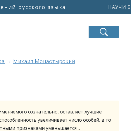
жений русского языка
НАУЧИ Б
ра
Михаил Монастырский
именяемого сознательно, оставляет лучшие
пособленность увеличивает число особей, в то
иятными признаками уменьшается…