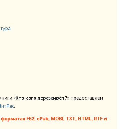
атура
ниги «
Кто кого переживёт?
» предоставлен
ЛитРес
.
форматах FB2, ePub, MOBI, TXT, HTML, RTF и