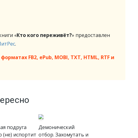
ниги «
Кто кого переживёт?
» предоставлен
ЛитРес
.
форматах FB2, ePub, MOBI, TXT, HTML, RTF и
тересно
ая подруга
Демонический
р (не) испортит
отбор. Захомутать и