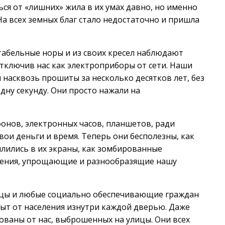
ся от «лишних» жила в их умах давно, но именно
На всех земных благ стало недостаточно и пришла
табельные норы и из своих кресел наблюдают
тключив нас как электроприборы от сети. Наши
 насквозь прошиты за несколько десятков лет, без
ну секунду. Они просто нажали на
онов, электронных часов, планшетов, ради
вои деньги и время. Теперь они бесполезны, как
ялились в их экраны, как зомбированные
жения, упрощающие и разнообразящие нашу
ицы и любые социально обеспечивающие граждан
рыт от населения изнутри каждой дверью. Даже
ваны от нас, выброшенных на улицы. Они всех