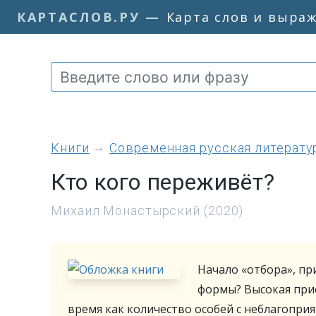
КАРТАСЛОВ.РУ
—
Карта слов и выра
книги
Современная русская литерату
Кто кого переживёт?
Михаил Монастырский (2020)
Начало «отбора», пр
формы? Высокая прис
время как количество особей с неблагопр