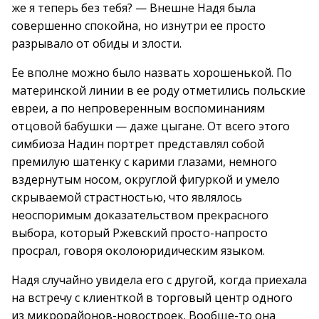
же я теперь без тебя? — Внешне Надя была
совершенно спокойна, но изнутри ее просто
разрывало от обиды и злости.
Ее вполне можно было назвать хорошенькой. По
материнской линии в ее роду отметились польские
евреи, а по непроверенным воспоминаниям
отцовой бабушки — даже цыгане. От всего этого
симбиоза Надин портрет представлял собой
премилую шатенку с карими глазами, немного
вздернутым носом, округлой фигуркой и умело
скрываемой страстностью, что являлось
неоспоримым доказательством прекрасного
выбора, который Ржевский просто-напросто
просрал, говоря околоюридическим языком.
Надя случайно увидела его с другой, когда приехала
на встречу с клиенткой в торговый центр одного
из микрорайонов-новостроек. Вообще-то она