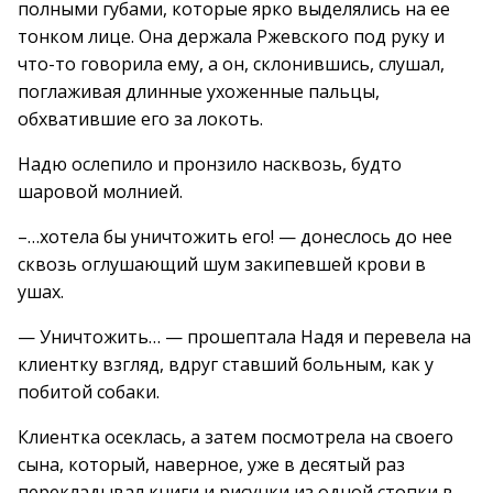
полными губами, которые ярко выделялись на ее
тонком лице. Она держала Ржевского под руку и
что-то говорила ему, а он, склонившись, слушал,
поглаживая длинные ухоженные пальцы,
обхватившие его за локоть.
Надю ослепило и пронзило насквозь, будто
шаровой молнией.
–…хотела бы уничтожить его! — донеслось до нее
сквозь оглушающий шум закипевшей крови в
ушах.
— Уничтожить… — прошептала Надя и перевела на
клиентку взгляд, вдруг ставший больным, как у
побитой собаки.
Клиентка осеклась, а затем посмотрела на своего
сына, который, наверное, уже в десятый раз
перекладывал книги и рисунки из одной стопки в