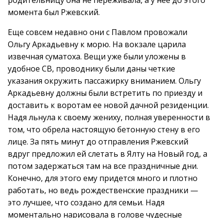
родительницу она не переживала, а у нее до этого
момента был Ржевский.
Еще совсем недавно они с Павлом провожали
Ольгу Аркадьевну к морю. На вокзале царила
извечная суматоха. Вещи уже были уложены в
удобное СВ, проводнику были даны четкие
указания окружить пассажирку вниманием. Ольгу
Аркадьевну должны были встретить по приезду и
доставить к воротам ее новой дачной резиденции.
Надя льнула к своему жениху, полная уверенности в
том, что обрела настоящую бетонную стену в его
лице. За пять минут до отправления Ржевский
вдруг предложил ей слетать в Ялту на Новый год, а
потом задержаться там на все праздничные дни.
Конечно, для этого ему придется много и плотно
работать, но ведь рождественские праздники —
это лучшее, что создано для семьи. Надя
моментально нарисовала в голове чудесные