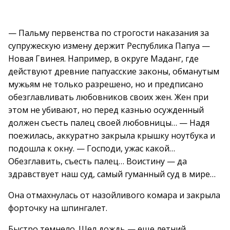
— Пальму первенства по строгости наказания за
супружескую измену держит Республика Папуа —
Новая Гвинея. Например, в округе Маданг, где
действуют древние папуасские законы, обманутым
мужьям не только разрешено, но и предписано
обезглавливать любовников своих жен. Жен при
этом не убивают, но перед казнью осужденный
должен съесть палец своей любовницы… — Надя
поежилась, аккуратно закрыла крышку ноутбука и
подошла к окну. — Господи, ужас какой…
Обезглавить, съесть палец… Воистину — да
здравствует наш суд, самый гуманный суд в мире…
Она отмахнулась от назойливого комара и закрыла
форточку на шпингалет.
Быстро темнело. Шел дождь — еще летний,