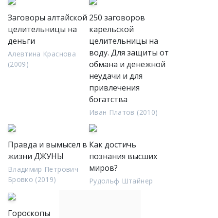
Заговоры алтайской
250 заговоров
целительницы на
карельской
деньги
целительницы на
воду. Для защиты от
Алевтина Краснова
обмана и денежной
(2009)
неудачи и для
привлечения
богатства
Иван Платов (2010)
Правда и вымысел в
Как достичь
жизни ДЖУНЫ
познания высших
миров?
Владимир Петрович
Бровко (2019)
Рудольф Штайнер
Гороскопы