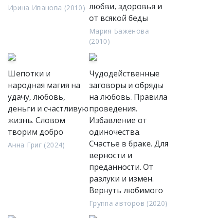
любви, здоровья и
Ирина Иванова (2010)
от всякой беды
Мария Баженова
(2010)
Шепотки и
Чудодейственные
народная магия на
заговоры и обряды
удачу, любовь,
на любовь. Правила
деньги и счастливую
проведения.
жизнь. Словом
Избавление от
творим добро
одиночества.
Счастье в браке. Для
Анна Григ (2024)
верности и
преданности. От
разлуки и измен.
Вернуть любимого
Группа авторов (2020)