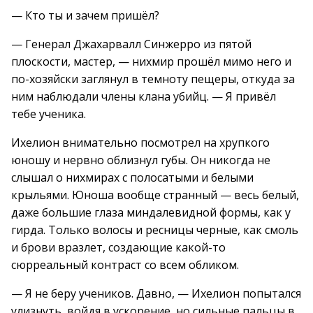
— Кто ты и зачем пришёл?
— Генерал Джахарвалл Синжерро из пятой
плоскости, мастер, — нихмир прошёл мимо него и
по-хозяйски заглянул в темноту пещеры, откуда за
ним наблюдали члены клана убийц. — Я привёл
тебе ученика.
Ихелион внимательно посмотрел на хрупкого
юношу и нервно облизнул губы. Он никогда не
слышал о нихмирах с полосатыми и белыми
крыльями. Юноша вообще странный — весь белый,
даже большие глаза миндалевидной формы, как у
гирда. Только волосы и ресницы черные, как смоль
и брови вразлет, создающие какой-то
сюрреальный контраст со всем обликом.
— Я не беру учеников. Давно, — Ихелион попытался
улизнуть, войдя в ускорение, но сильные пальцы в