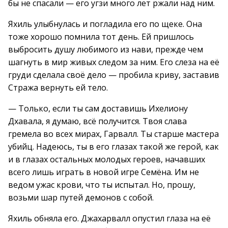
бы не спасали — его угзи много лет ржали над ним.
Яхиль улыбнулась и погладила его по щеке. Она
тоже хорошо помнила тот день. Ей пришлось
выбросить душу любимого из нави, прежде чем
шагнуть в мир живых следом за ним. Его слеза на её
груди сделала своё дело — пробила криву, заставив
Стража вернуть ей тело.
— Только, если ты сам доставишь Ихелиону
Дхавала, я думаю, всё получится. Твоя слава
гремела во всех мирах, Гарвалл. Ты старше мастера
убийц. Надеюсь, ты в его глазах такой же герой, как
и в глазах остальных молодых героев, начавших
всего лишь играть в новой игре Семёна. Им не
ведом ужас крови, что ты испытал. Но, прошу,
возьми шар путей демонов с собой.
Яхиль обняла его. Джахарвалл опустил глаза на её