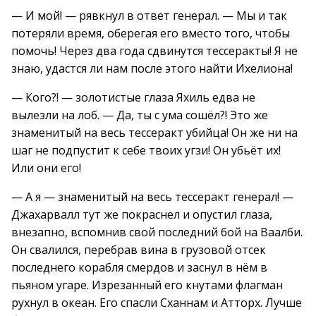
— И мой! — рявкнул в ответ генерал. — Мы и так
потеряли время, оберегая его вместо того, чтобы
помочь! Через два года сдвинутся тессеракты! Я не
знаю, удастся ли нам после этого найти Ихелиона!
— Кого?! — золотистые глаза Яхиль едва не
вылезли на лоб. — Да, ты с ума сошёл?! Это же
знаменитый на весь тессеракт убийца! Он же ни на
шаг не подпустит к себе твоих угзи! Он убьёт их!
Или они его!
— А я — знаменитый на весь тессеракт генерал! —
Джахарвалл тут же покраснел и опустил глаза,
внезапно, вспомнив свой последний бой на Ваалби.
Он свалился, перебрав вина в грузовой отсек
последнего корабля смердов и заснул в нём в
пьяном угаре. Изрезанный его кнутами флагман
рухнул в океан. Его спасли Сханнам и Атторх. Лучше