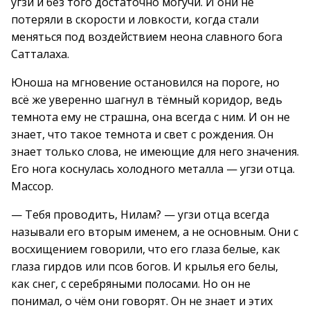
угзи и без того достаточно могучи. И они не
потеряли в скорости и ловкости, когда стали
меняться под воздействием неона славного бога
Сатталаха.
Юноша на мгновение остановился на пороге, но
всё же уверенно шагнул в тёмный коридор, ведь
темнота ему не страшна, она всегда с ним. И он не
знает, что такое темнота и свет с рождения. Он
знает только слова, не имеющие для него значения.
Его нога коснулась холодного металла — угзи отца.
Массор.
— Тебя проводить, Нилам? — угзи отца всегда
называли его вторым именем, а не основным. Они с
восхищением говорили, что его глаза белые, как
глаза гирдов или псов богов. И крылья его белы,
как снег, с серебряными полосами. Но он не
понимал, о чём они говорят. Он не знает и этих