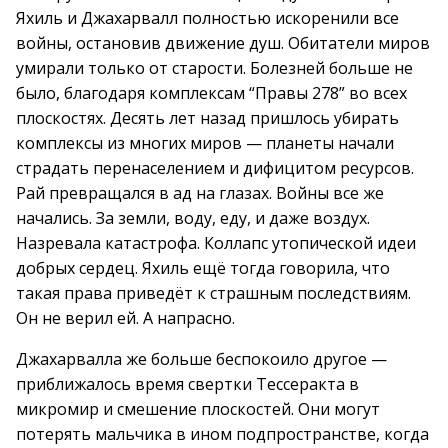
Яхиль и Джахарвалл полностью искоренили все
войны, остановив движение душ. Обитатели миров
умирали только от старости. Болезней больше не
было, благодаря комплексам “Правы 278” во всех
плоскостях. Десять лет назад пришлось убирать
комплексы из многих миров — планеты начали
страдать перенаселением и дифицитом ресурсов.
Рай превращался в ад на глазах. Войны все же
начались. За земли, воду, еду, и даже воздух.
Назревала катастрофа. Коллапс утопической идеи
добрых сердец. Яхиль ещё тогда говорила, что
такая права приведёт к страшным последствиям.
Он не верил ей. А напрасно.
Джахарвалла же больше беспокоило другое —
приближалось время свертки Тессеракта в
микромир и смешение плоскостей. Они могут
потерять мальчика в ином подпространстве, когда