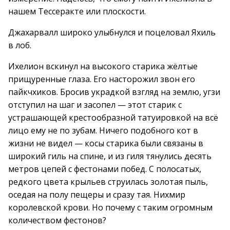
нашем Тессеракте или плоскости.
Джахарвалл широко улыбнулся и поцеловал Яхиль
в лоб.
Ихелион вскинул на высокого старика жёлтые
прищуренные глаза. Его насторожил звон его
пайкчхиков. Бросив украдкой взгляд на землю, угзи
отступил на шаг и засопел — этот старик с
устрашающей крестообразной татуировкой на всё
лицо ему не по зубам. Ничего подобного кот в
жизни не видел — косы старика были связаны в
широкий гиль на спине, и из гиля тянулись десять
метров цепей с фестонами побед. С полосатых,
редкого цвета крыльев струилась золотая пыль,
оседая на полу пещеры и сразу тая. Нихмир
королевской крови. Но почему с таким огромным
количеством фестонов?