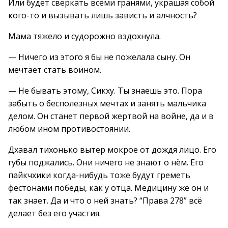
Или будет сверкать всеми гранями, украшая собой
кого-то и вызывать лишь зависть и алчность?
Мама тяжело и судорожно вздохнула.
— Ничего из этого я бы не пожелала сыну. Он
мечтает стать воином.
— Не бывать этому, Сикху. Ты знаешь это. Пора
забыть о бесполезных мечтах и занять мальчика
делом. Он станет первой жертвой на войне, да и в
любом ином противостоянии.
Дхавал тихонько вытер мокрое от дождя лицо. Его
губы поджались. Они ничего не знают о нём. Его
пайкчхики когда-нибудь тоже будут греметь
фестонами победы, как у отца. Медицину же он и
так знает. Да и что о ней знать? “Права 278” всё
делает без его участия.