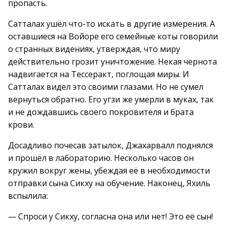
пропасть.
Сатталах ушёл что-то искать в другие измерения. А
оставшиеся на Войоре его семейные коты говорили
о странных видениях, утверждая, что миру
действительно грозит уничтожение. Некая чернота
надвигается на Тессеракт, поглощая миры. И
Сатталах видел это своими глазами. Но не сумел
вернуться обратно. Его угзи же умерли в муках, так
и не дождавшись своего покровителя и брата
крови.
Досадливо почесав затылок, Джахарвалл поднялся
и прошёл в лабораторию. Несколько часов он
кружил вокруг жены, убеждая её в необходимости
отправки сына Сикху на обучение. Наконец, Яхиль
вспылила:
— Спроси у Сикху, согласна она или нет! Это её сын!