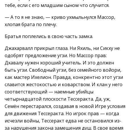
тебе, если с его младшим сыном что случится.
— А то я не знаю, — криво ухмыльнулся Массор,
хлопая брата по плечу.
Братья поплелись в свою часть замка.
Джахарвалл прикрыл глаза. Ни Яхиль, ни Сикху не
одобрят предложение угзи. Но Массор прав:
Дхавалу нужен хороший учитель. И это должен
быть угзи. Свободный угзи, без семейного войори,
как мастер Ихелион. Правда, конкрентно этот угзи
славится жестокостью и коварством. И клан у него
соответствующий — наемные убийцы
четырнадцатой плоскости Тессеракта. Да, уж,
Семён перестарался, создавая в новой Игре условия
для движения Тессеракта. Но игрок прав — когда
исчезли войны, Тессеракт едва не остановился из-
за нарушения закона замещения душ. В свое время