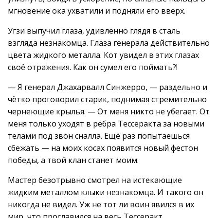
мгновение ока ухватили и подняли его вверх.
Угзи выпучил глаза, удивлённо глядя в сталь
взгляда незнакомца. Глаза генерала действительно
цвета жидкого металла. Кот увидел в этих глазах
своё отражения. Как он сумел его поймать?!
— Я генерал Джахарвалл Синжерро, — раздельно и
чётко проговорил старик, поднимая стремительно
чернеющие крылья. — От меня никто не убегает. От
меня только уходят в рёбра Тессеракта за новыми
телами под звон сналла. Ещё раз попытаешься
сбежать — на моих косах появится новый фестон
победы, а твой клан станет моим.
Мастер безотрывно смотрел на истекающие
жидким металлом клыки незнакомца. И такого он
никогда не видел. Уж не тот ли воин явился в их
мир, что прославился на весь Тессеракт