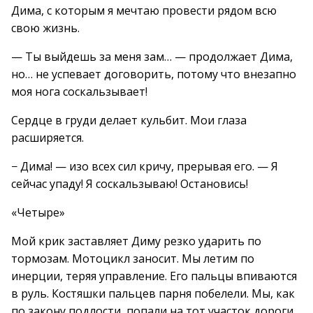
Дима, с которым я мечтаю провести рядом всю
свою жизнь.
— Ты выйдешь за меня зам… — продолжает Дима,
но… не успевает договорить, потому что внезапно
моя нога соскальзывает!
Сердце в груди делает кульбит. Мои глаза
расширяется.
− Дима! — изо всех сил кричу, прерывая его. — Я
сейчас упаду! Я соскальзываю! Остановись!
«Четыре»
Мой крик заставляет Диму резко ударить по
тормозам. Мотоцикл заносит. Мы летим по
инерции, теряя управление. Его пальцы впиваются
в руль. Костяшки пальцев парня побелели. Мы, как
по закону подлости, попали на тот участок дороги,