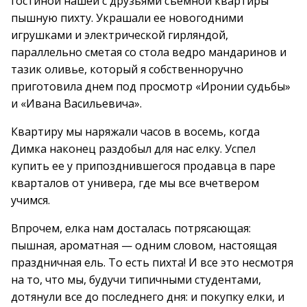
гостиной нашей с друзьями съемной квартиры
пышную пихту. Украшали ее новогодними
игрушками и электрической гирляндой,
параллельно сметая со стола ведро мандаринов и
тазик оливье, который я собственноручно
приготовила днем под просмотр «Иронии судьбы»
и «Ивана Васильевича».
Квартиру мы наряжали часов в восемь, когда
Димка наконец раздобыл для нас елку. Успел
купить ее у припозднившегося продавца в паре
кварталов от универа, где мы все вчетвером
учимся.
Впрочем, елка нам досталась потрясающая:
пышная, ароматная — одним словом, настоящая
праздничная ель. То есть пихта! И все это несмотря
на то, что мы, будучи типичными студентами,
дотянули все до последнего дня: и покупку елки, и