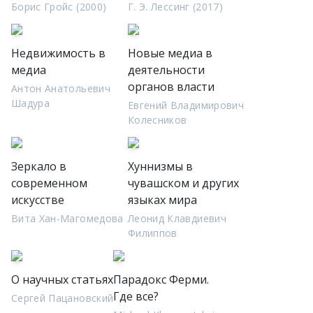
Борис Гройс (2000)
Г. Э. Лессинг (2017)
Недвижимость в
Новые медиа в
медиа
деятельности
органов власти
Антон Анатольевич
Шадура
Евгений Владимирович
Колесников
Зеркало в
Хуннизмы в
современном
чувашском и других
искусстве
языках мира
Вита Хан-Магомедова
Леонид Клавдиевич
Филиппов
О научных статьях
Парадокс Ферми.
Где все?
Сергей Пацановский