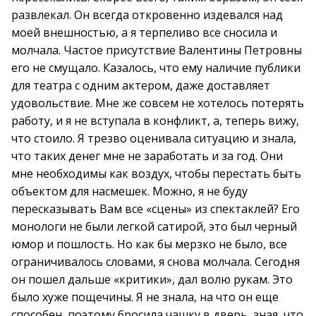
развлекал. Он всегда откровенно издевался над
моей внешностью, а я терпеливо все сносила и
молчала. Частое присутствие Валентины Петровны
его не смущало. Казалось, что ему наличие публики
для театра с одним актером, даже доставляет
удовольствие. Мне же совсем не хотелось потерять
работу, и я не вступала в конфликт, а, теперь вижу,
что стоило. Я трезво оценивала ситуацию и знала,
что таких денег мне не заработать и за год. Они
мне необходимы как воздух, чтобы перестать быть
объектом для насмешек. Можно, я не буду
пересказывать Вам все «сцены» из спектаклей? Его
монологи не были легкой сатирой, это был черный
юмор и пошлость. Но как бы мерзко не было, все
ограничивалось словами, я снова молчала. Сегодня
он пошел дальше «критики», дал волю рукам. Это
было хуже пощечины. Я не знала, на что он еще
способен, поэтому бросила чашку в дверь, зная, что