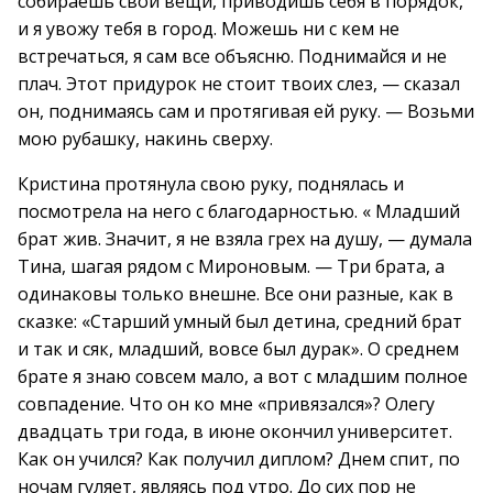
собираешь свои вещи, приводишь себя в порядок,
и я увожу тебя в город. Можешь ни с кем не
встречаться, я сам все объясню. Поднимайся и не
плач. Этот придурок не стоит твоих слез, — сказал
он, поднимаясь сам и протягивая ей руку. — Возьми
мою рубашку, накинь сверху.
Кристина протянула свою руку, поднялась и
посмотрела на него с благодарностью. « Младший
брат жив. Значит, я не взяла грех на душу, — думала
Тина, шагая рядом с Мироновым. — Три брата, а
одинаковы только внешне. Все они разные, как в
сказке: «Старший умный был детина, средний брат
и так и сяк, младший, вовсе был дурак». О среднем
брате я знаю совсем мало, а вот с младшим полное
совпадение. Что он ко мне «привязался»? Олегу
двадцать три года, в июне окончил университет.
Как он учился? Как получил диплом? Днем спит, по
ночам гуляет, являясь под утро. До сих пор не