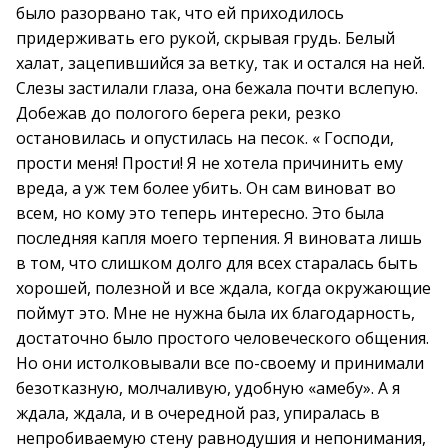
было разорвано так, что ей приходилось
придерживать его рукой, скрывая грудь. Белый
халат, зацепившийся за ветку, так и остался на ней.
Слезы застилали глаза, она бежала почти вслепую.
Добежав до пологого берега реки, резко
остановилась и опустилась на песок. « Господи,
прости меня! Прости! Я не хотела причинить ему
вреда, а уж тем более убить. Он сам виноват во
всем, но кому это теперь интересно. Это была
последняя капля моего терпения. Я виновата лишь
в том, что слишком долго для всех старалась быть
хорошей, полезной и все ждала, когда окружающие
поймут это. Мне не нужна была их благодарность,
достаточно было простого человеческого общения.
Но они истолковывали все по-своему и принимали
безотказную, молчаливую, удобную «амебу». А я
ждала, ждала, и в очередной раз, упиралась в
непробиваемую стену равнодушия и непонимания,