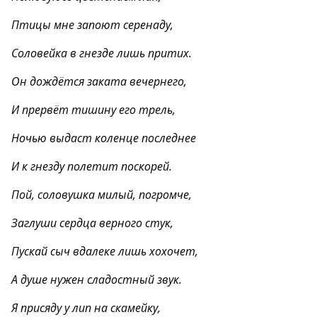
Птицы мне запоют серенаду,
Соловейка в гнезде лишь притих.
Он дождётся заката вечернего,
И прервёт тишину его трель,
Ночью выдаст коленце последнее
И к гнезду полетит поскорей.
Пой, соловушка милый, погромче,
Заглуши сердца верного стук,
Пускай сыч вдалеке лишь хохочет,
А душе нужен сладостный звук.
Я присяду у лип на скамейку,