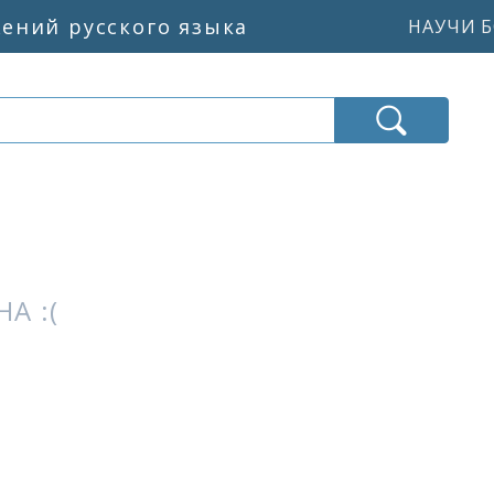
жений русского языка
НАУЧИ Б
А :(