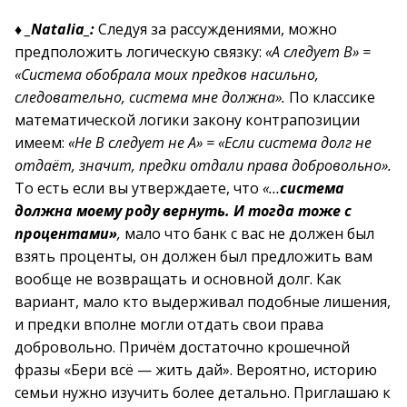
♦
_Natalia_:
Следуя за рассуждениями, можно
предположить логическую связку:
«А следует В» =
«Система обобрала моих предков насильно,
следовательно, система мне должна».
По классике
математической логики закону контрапозиции
имеем:
«Не В следует не А» = «Если система долг не
отдаёт, значит, предки отдали права добровольно».
То есть если вы утверждаете, что
«…
система
должна моему роду вернуть. И тогда тоже с
процентами»
,
мало что банк с вас не должен был
взять проценты, он должен был предложить вам
вообще не возвращать и основной долг. Как
вариант, мало кто выдерживал подобные лишения,
и предки вполне могли отдать свои права
добровольно. Причём достаточно крошечной
фразы «Бери всё — жить дай». Вероятно, историю
семьи нужно изучить более детально. Приглашаю к