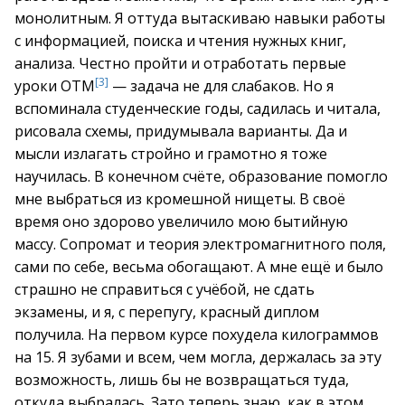
монолитным. Я оттуда вытаскиваю навыки работы
с информацией, поиска и чтения нужных книг,
анализа. Честно пройти и отработать первые
[3]
уроки ОТМ
— задача не для слабаков. Но я
вспоминала студенческие годы, садилась и читала,
рисовала схемы, придумывала варианты. Да и
мысли излагать стройно и грамотно я тоже
научилась. В конечном счёте, образование помогло
мне выбраться из кромешной нищеты. В своё
время оно здорово увеличило мою бытийную
массу. Сопромат и теория электромагнитного поля,
сами по себе, весьма обогащают. А мне ещё и было
страшно не справиться с учёбой, не сдать
экзамены, и я, с перепугу, красный диплом
получила. На первом курсе похудела килограммов
на 15. Я зубами и всем, чем могла, держалась за эту
возможность, лишь бы не возвращаться туда,
откуда выбралась. Зато теперь знаю, как в этом