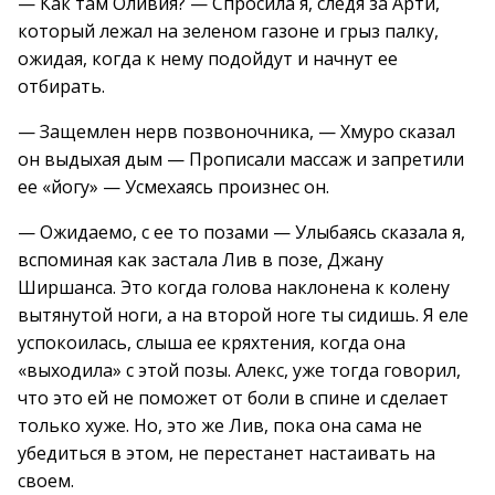
— Как там Оливия? — Спросила я, следя за Арти,
который лежал на зеленом газоне и грыз палку,
ожидая, когда к нему подойдут и начнут ее
отбирать.
— Защемлен нерв позвоночника, — Хмуро сказал
он выдыхая дым — Прописали массаж и запретили
ее «йогу» — Усмехаясь произнес он.
— Ожидаемо, с ее то позами — Улыбаясь сказала я,
вспоминая как застала Лив в позе, Джану
Ширшанса. Это когда голова наклонена к колену
вытянутой ноги, а на второй ноге ты сидишь. Я еле
успокоилась, слыша ее кряхтения, когда она
«выходила» с этой позы. Алекс, уже тогда говорил,
что это ей не поможет от боли в спине и сделает
только хуже. Но, это же Лив, пока она сама не
убедиться в этом, не перестанет настаивать на
своем.