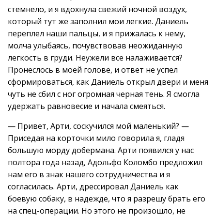
стемнело, и я вдохнула свежий ночной воздух,
который тут же заполнил мои легкие. Даниель
переплел наши пальцы, и я прижалась к нему,
молча улыбаясь, почувствовав неожиданную
легкость в груди. Неужели все налаживается?
Пронеслось в моей голове, и ответ не успел
сформироваться, как Даниель открыл двери и меня
чуть не сбил с ног огромная черная тень. Я смогла
удержать равновесие и начала смеяться.
— Привет, Арти, соскучился мой маленький? —
Приседая на корточки мило говорила я, гладя
большую морду добермана. Арти появился у нас
полтора года назад, Адольфо Коломбо предложил
нам его в знак нашего сотрудничества и я
согласилась. Арти, дрессировал Даниель как
боевую собаку, в надежде, что я разрешу брать его
на спец-операции. Но этого не произошло, не