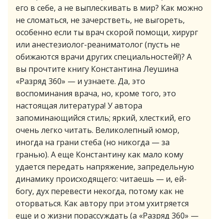
его в себе, а не выплескивать в мир? Как можно
не сломаться, не зачерстветь, не выгореть,
особенно если ты врач скорой помощи, хирург
или анестезиолог-реаниматолог (пусть не
обижаются врачи других специальностей!)? А
вы прочтите книгу Константина Леушина
«Разряд 360» — и узнаете. Да, это
воспоминания врача, но, кроме того, это
настоящая литература! У автора
запоминающийся стиль; яркий, хлесткий, его
очень легко читать. Великолепный юмор,
иногда на грани стеба (но никогда — за
гранью). А еще Константину как мало кому
удается передать напряжение, запредельную
динамику происходящего: читаешь — и, ей-
богу, дух перевести некогда, потому как не
оторваться. Как автору при этом ухитряется
еще и о жизни порассуждать (а «Разряд 360» —