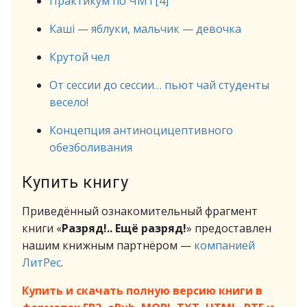
Практикум по ЧМТ[4]
Кашi — яблуки, мальчик — девочка
Крутой чел
От сессии до сессии… пьют чай студенты
весело!
Концепция антиноцицептивного
обезболивания
Купить книгу
Приведённый ознакомительный фрагмент
книги «
Разряд!.. Ещё разряд!
» предоставлен
нашим книжным партнёром —
компанией
ЛитРес
.
Купить и скачать полную версию книги в