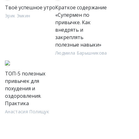
Твоё успешное утро
Краткое содержание
«Супермен по
Эрик Эмкин
привычке. Как
внедрять и
закреплять
полезные навыки»
Людмила Барышникова
ТОП-5 полезных
привычек для
похудения и
оздоровления.
Практика
Анастасия Полищук