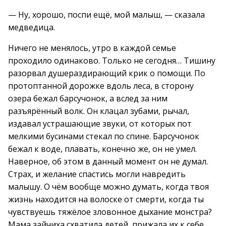
— Ну, хорошо, поспи ещё, мой малыш, — сказала
медведица.
Ничего не менялось, утро в каждой семье
проходило одинаково. Только не сегодня… Тишину
разорвал душераздирающий крик о помощи. По
протоптанной дорожке вдоль леса, в сторону
озера бежал барсучонок, а вслед за ним
разъярённый волк. Он клацал зубами, рычал,
издавал устрашающие звуки, от которых пот
мелкими бусинами стекал по спине. Барсучонок
бежал к воде, плавать, конечно же, он не умел.
Наверное, об этом в данный момент он не думал.
Страх, и желание спастись могли навредить
малышу. О чём вообще можно думать, когда твоя
жизнь находится на волоске от смерти, когда ты
чувствуешь тяжёлое зловонное дыхание монстра?
Мама зайчиха схватила детей, прижала их к себе.