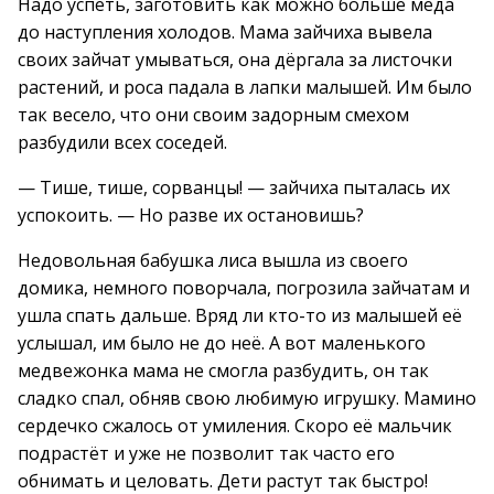
Надо успеть, заготовить как можно больше мёда
до наступления холодов. Мама зайчиха вывела
своих зайчат умываться, она дёргала за листочки
растений, и роса падала в лапки малышей. Им было
так весело, что они своим задорным смехом
разбудили всех соседей.
— Тише, тише, сорванцы! — зайчиха пыталась их
успокоить. — Но разве их остановишь?
Недовольная бабушка лиса вышла из своего
домика, немного поворчала, погрозила зайчатам и
ушла спать дальше. Вряд ли кто-то из малышей её
услышал, им было не до неё. А вот маленького
медвежонка мама не смогла разбудить, он так
сладко спал, обняв свою любимую игрушку. Мамино
сердечко сжалось от умиления. Скоро её мальчик
подрастёт и уже не позволит так часто его
обнимать и целовать. Дети растут так быстро!