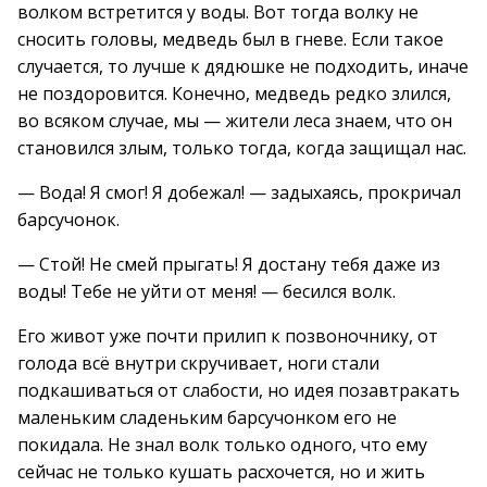
волком встретится у воды. Вот тогда волку не
сносить головы, медведь был в гневе. Если такое
случается, то лучше к дядюшке не подходить, иначе
не поздоровится. Конечно, медведь редко злился,
во всяком случае, мы — жители леса знаем, что он
становился злым, только тогда, когда защищал нас.
— Вода! Я смог! Я добежал! — задыхаясь, прокричал
барсучонок.
— Стой! Не смей прыгать! Я достану тебя даже из
воды! Тебе не уйти от меня! — бесился волк.
Его живот уже почти прилип к позвоночнику, от
голода всё внутри скручивает, ноги стали
подкашиваться от слабости, но идея позавтракать
маленьким сладеньким барсучонком его не
покидала. Не знал волк только одного, что ему
сейчас не только кушать расхочется, но и жить