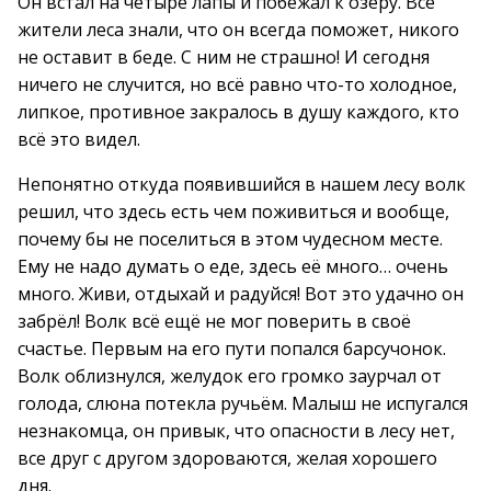
Он встал на четыре лапы и побежал к озеру. Все
жители леса знали, что он всегда поможет, никого
не оставит в беде. С ним не страшно! И сегодня
ничего не случится, но всё равно что-то холодное,
липкое, противное закралось в душу каждого, кто
всё это видел.
Непонятно откуда появившийся в нашем лесу волк
решил, что здесь есть чем поживиться и вообще,
почему бы не поселиться в этом чудесном месте.
Ему не надо думать о еде, здесь её много… очень
много. Живи, отдыхай и радуйся! Вот это удачно он
забрёл! Волк всё ещё не мог поверить в своё
счастье. Первым на его пути попался барсучонок.
Волк облизнулся, желудок его громко заурчал от
голода, слюна потекла ручьём. Малыш не испугался
незнакомца, он привык, что опасности в лесу нет,
все друг с другом здороваются, желая хорошего
дня.