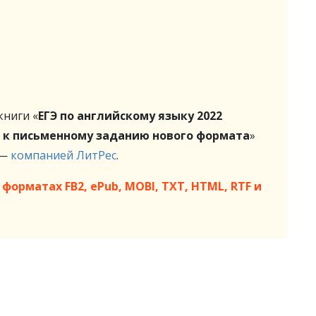
ниги «
ЕГЭ по английскому языку 2022
ке к письменному заданию нового формата
»
 —
компанией ЛитРес
.
форматах FB2, ePub, MOBI, TXT, HTML, RTF и