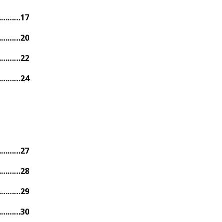
………17
………20
………22
………24
………27
………28
………29
………30