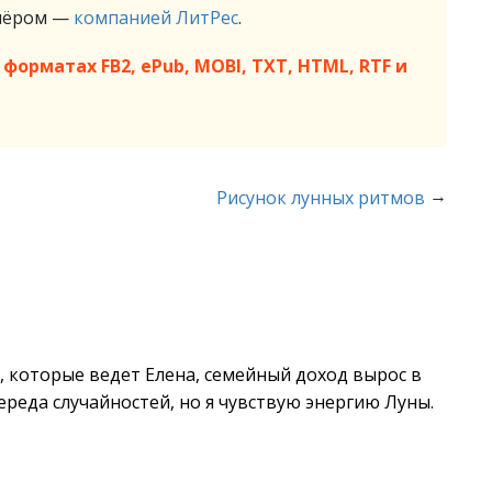
тнёром —
компанией ЛитРес
.
форматах FB2, ePub, MOBI, TXT, HTML, RTF и
→
Рисунок лунных ритмов
, которые ведет Елена, семейный доход вырос в
череда случайностей, но я чувствую энергию Луны.