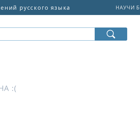
жений русского языка
НАУЧИ Б
А :(