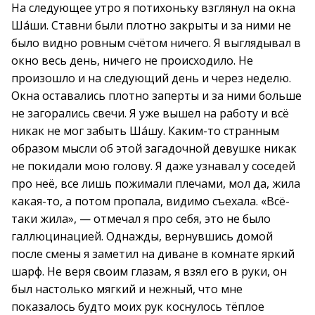
На следующее утро я потихоньку взглянул на окна
Ша́ши. Ставни были плотно закрыты и за ними не
было видно ровным счётом ничего. Я выглядывал в
окно весь день, ничего не происходило. Не
произошло и на следующий день и через неделю.
Окна оставались плотно заперты и за ними больше
не загорались свечи. Я уже вышел на работу и всё
никак не мог забыть Ша́шу. Каким-то странным
образом мысли об этой загадочной девушке никак
не покидали мою голову. Я даже узнавал у соседей
про неё, все лишь пожимали плечами, мол да, жила
какая-то, а потом пропала, видимо съехала. «Всё-
таки жила», — отмечал я про себя, это не было
галлюцинацией. Однажды, вернувшись домой
после смены я заметил на диване в комнате яркий
шарф. Не веря своим глазам, я взял его в руки, он
был настолько мягкий и нежный, что мне
показалось будто моих рук коснулось тёплое