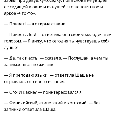
забыл про девушку-соседку, пока снова не увидел
её сидящей в окне и вяжущей это непонятное и
яркое «что-то».
— Привет! — я открыл ставни.
— Привет, Лев! — ответила она своим мелодичным
голосом. — Я вижу, что сегодня ты чувствуешь себя
лучше!
— Да, так и есть, — сказал я. — Послушай, а чем ты
занимаешься по жизни?
— Я преподаю языки, — ответила Ша́ша не
отрываясь от своего вязания.
— Ого! И какие? — поинтересовался я.
— Финикийский, египетский и коптский, — без
запинки ответила Ша́ша.