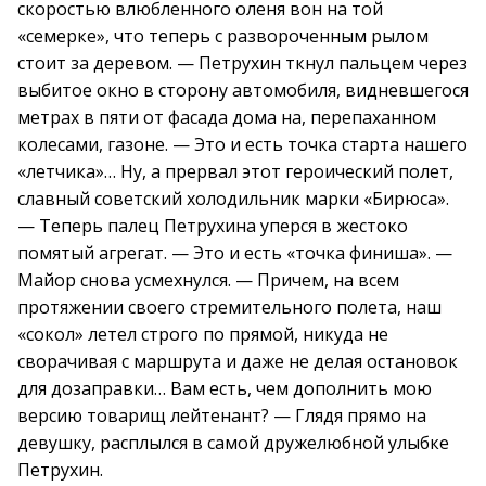
скоростью влюбленного оленя вон на той
«семерке», что теперь с развороченным рылом
стоит за деревом. — Петрухин ткнул пальцем через
выбитое окно в сторону автомобиля, видневшегося
метрах в пяти от фасада дома на, перепаханном
колесами, газоне. — Это и есть точка старта нашего
«летчика»… Ну, а прервал этот героический полет,
славный советский холодильник марки «Бирюса».
— Теперь палец Петрухина уперся в жестоко
помятый агрегат. — Это и есть «точка финиша». —
Майор снова усмехнулся. — Причем, на всем
протяжении своего стремительного полета, наш
«сокол» летел строго по прямой, никуда не
сворачивая с маршрута и даже не делая остановок
для дозаправки… Вам есть, чем дополнить мою
версию товарищ лейтенант? — Глядя прямо на
девушку, расплылся в самой дружелюбной улыбке
Петрухин.