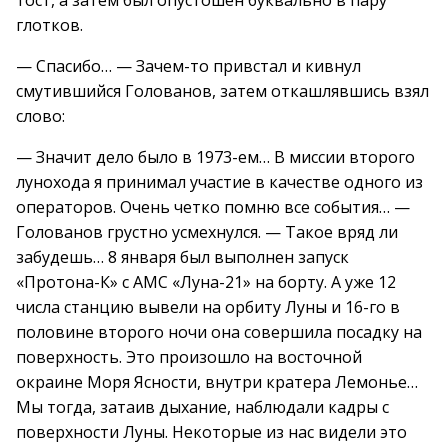
тост, а затем был опустошен буквально в пару
глотков.
— Спасибо… — Зачем-то привстал и кивнул
смутившийся Голованов, затем откашлявшись взял
слово:
— Значит дело было в 1973-ем… В миссии второго
лунохода я принимал участие в качестве одного из
операторов. Очень четко помню все события… —
Голованов грустно усмехнулся. — Такое вряд ли
забудешь… 8 января был выполнен запуск
«Протона-К» с АМС «Луна-21» на борту. А уже 12
числа станцию вывели на орбиту Луны и 16-го в
половине второго ночи она совершила посадку на
поверхность. Это произошло на восточной
окраине Моря Ясности, внутри кратера Лемонье…
Мы тогда, затаив дыхание, наблюдали кадры с
поверхности Луны. Некоторые из нас видели это