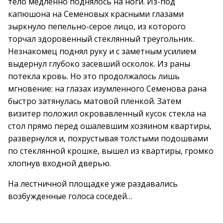
тело медленно поднялось на ноги. Из-под
капюшона на Семеновых красными глазами
зыркнуло пепельно-серое лицо, из которого
торчал здоровенный стеклянный треугольник.
Незнакомец поднял руку и с заметным усилием
выдернул глубоко засевший осколок. Из раны
потекла кровь. Но это продолжалось лишь
мгновение: на глазах изумленного Семенова рана
быстро затянулась матовой пленкой. Затем
визитер положил окровавленный кусок стекла на
стол прямо перед ошалевшим хозяином квартиры,
развернулся и, похрустывая толстыми подошвами
по стеклянной крошке, вышел из квартиры, громко
хлопнув входной дверью.
На лестничной площадке уже раздавались
возбужденные голоса соседей…