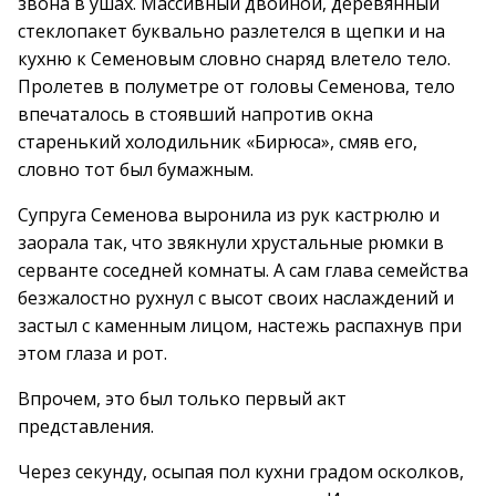
звона в ушах. Массивный двойной, деревянный
стеклопакет буквально разлетелся в щепки и на
кухню к Семеновым словно снаряд влетело тело.
Пролетев в полуметре от головы Семенова, тело
впечаталось в стоявший напротив окна
старенький холодильник «Бирюса», смяв его,
словно тот был бумажным.
Супруга Семенова выронила из рук кастрюлю и
заорала так, что звякнули хрустальные рюмки в
серванте соседней комнаты. А сам глава семейства
безжалостно рухнул с высот своих наслаждений и
застыл с каменным лицом, настежь распахнув при
этом глаза и рот.
Впрочем, это был только первый акт
представления.
Через секунду, осыпая пол кухни градом осколков,