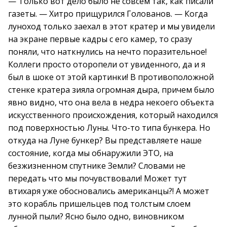
— Только вот дело было не совсем так, как писали
газеты. — Хитро прищурился Голованов. — Когда
луноход только заехал в этот кратер и мы увидели
на экране первые кадры с его камер, то сразу
поняли, что наткнулись на нечто поразительное!
Коллеги просто оторопели от увиденного, да и я
был в шоке от этой картинки! В противоположной
стенке кратера зияла огромная дыра, причем было
явно видно, что она вела в недра некоего объекта
искусственного происхождения, который находился
под поверхностью Луны. Что-то типа бункера. Но
откуда на Луне бункер? Вы представляете наше
состояние, когда мы обнаружили ЭТО, на
безжизненном спутнике Земли? Словами не
передать что мы почувствовали! Может тут
втихаря уже обосновались американцы?! А может
это корабль пришельцев под толстым слоем
лунной пыли? Ясно было одно, виновником