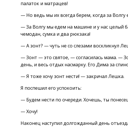
палаток и матрацев!
— Но ведь мы их всегда берем, когда за Волгу
— За Волгу мы едем на машине и у нас целый б
чемодан, сумка и два рюкзака!
— А зонт? — чуть не со слезами воскликнул Л
— Зонт — это святое, — согласилась мама. — 
день, и весь отдых насмарку. Его Дима за спин
— Я тоже хочу зонт нести! — закричал Лешка.
Я поспешил его успокоить:
— Будем нести по очереди. Хочешь, ты понес
— Хочу!
Наконец наступил долгожданный день отъезда.