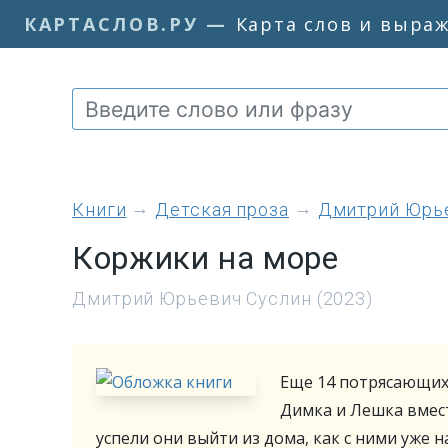
КАРТАСЛОВ.РУ
—
Карта слов и выра
книги
Детская проза
Дмитрий Юрь
Коржики на море
Дмитрий Юрьевич Суслин (2023)
Еще 14 потрясающих 
Димка и Лешка вмест
успели они выйти из дома, как с ними уже 