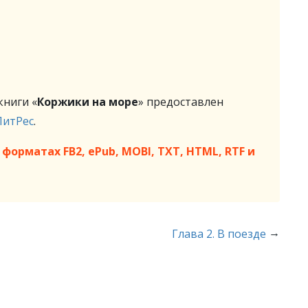
ниги «
Коржики на море
» предоставлен
ЛитРес
.
форматах FB2, ePub, MOBI, TXT, HTML, RTF и
→
Глава 2. В поезде