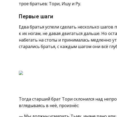
трое братьев: Тори, Ишу и Ру.
Первые шаги
Едва братья успели сделать несколько шагов 
к их ногам, не давая двигаться дальше. Но ост
набегать на стопы и принималась медленно ут
старались братья, с каждым шагом они всё гл
Тогда старший брат Тори склонился над непр
вглядываясь в неё, произнёс:
— Мы должны усмирить Тьму, иначе рано или п