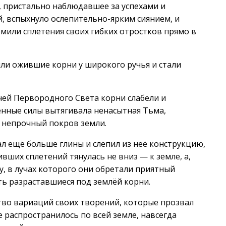
 пристально наблюдавшее за успехами и
, вспыхнуло ослепительно-ярким сиянием, и
мили сплетения своих гибких отростков прямо в
или ожившие корни у широкого ручья и стали
чей Первородного Света корни слабели и
енные силы вытягивала ненасытная Тьма,
 непрочный покров земли.
л ещё больше глины и слепил из неё конструкцию,
вших сплетений тянулась не вниз — к земле, а,
у, в лучах которого они обретали приятный
ть разраставшиеся под землёй корни.
во вариаций своих творений, которые прозвал
 распространилось по всей земле, навсегда