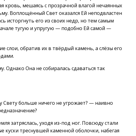
ная кровь, мешаясь с прозрачной влагой нечаянных
Тьму. Воплощённый Свет оказался Ей неподвластен
ась исторгнуть его из своих недр, но тем самым
ачале тугую и упругую — подобно Ей самой —
ие слои, обратив их в твёрдый камень, а слёзы его
одами.
му. Однако Она не собиралась сдаваться так
 Свету больше ничего не угрожает? — наивно
редназначение?
мля затряслась, уходя из-под ног. Повсюду стали
ые куски треснувшей каменной оболочки, набегая