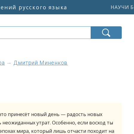
жений русского языка
НАУЧИ Б
ра
Дмитрий Миненков
что принесёт новый день — радость новых
 неожиданных утрат. Особенно, если восход ты
эпохах мира, который лишь отчасти походит на