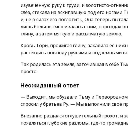
изувеченную руку к груди, и золотисто-огнен
слёз, стекала на вскипавшую под его ногами 
и, не в силах его поглотить, Она теперь пытал
лишь больше смешивалась с ним, порождая вн
глину, а затем мягкую и рассыпчатую землю.
Кровь Тори, прожигая глину, закалила её нижн
растеклись повсюду ручьями и подземными в
Так родилась эта земля, заточившая в себе Ть
просто.
Неожиданный ответ
— Выходит, мы обуздали Тьму и Первородному
спросил у братьев Ру. — Мы выполнили своё п
Внезапно раздался оглушительный грохот, и зе
появляться глубокие разломы, где-то громадн