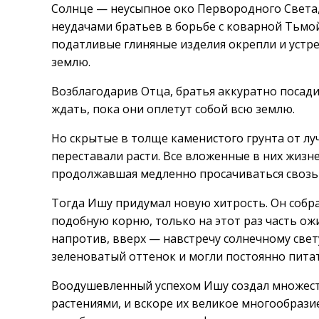
Солнце — неусыпное око Первородного Света,
неудачами братьев в борьбе с коварной Тьмой
податливые глиняные изделия окрепли и устре
землю.
Возблагодарив Отца, братья аккуратно посад
ждать, пока они оплетут собой всю землю.
Но скрытые в толще каменистого грунта от лу
переставали расти. Все вложенные в них жизн
продолжавшая медленно просачиваться свозь
Тогда Ишу придумал новую хитрость. Он собра
подобную корню, только на этот раз часть ожи
напротив, вверх — навстречу солнечному свет
зеленоватый оттенок и могли постоянно пита
Воодушевленный успехом Ишу создал множест
растениями, и вскоре их великое многообразие