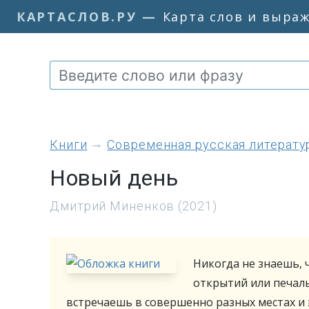
КАРТАСЛОВ.РУ
—
Карта слов и выра
книги
Современная русская литерату
Новый день
Дмитрий Миненков (2021)
Никогда не знаешь, 
открытий или печаль
встречаешь в совершенно разных местах и 