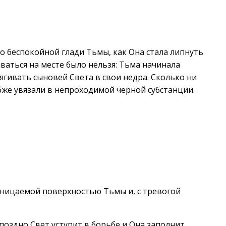
по беспокойной глади Тьмы, как Она стала липнуть
аваться на месте было нельзя: Тьма начинала
ягивать сыновей Света в свои недра. Сколько ни
убже увязали в непроходимой черной субстанции.
оницаемой поверхностью Тьмы и, с тревогой
оздно Свет уступит в борьбе и Она заполнит