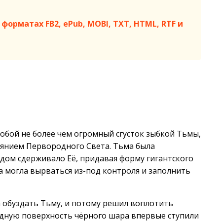
форматах FB2, ePub, MOBI, TXT, HTML, RTF и
обой не более чем огромный сгусток зыбкой Тьмы,
янием Первородного Света. Тьма была
удом сдерживало Её, придавая форму гигантского
а могла вырваться из-под контроля и заполнить
а обуздать Тьму, и потому решил воплотить
лодную поверхность чёрного шара впервые ступили