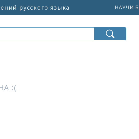
жений русского языка
НАУЧИ Б
А :(