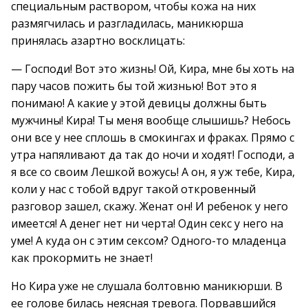
специальным раствором, чтобы кожа на них
размягчилась и разгладилась, маникюрша
принялась азартно восклицать:
— Господи! Вот это жизнь! Ой, Кира, мне бы хоть на
пару часов пожить бы той жизнью! Вот это я
понимаю! А какие у этой девицы должны быть
мужчины! Кира! Ты меня вообще слышишь? Небось
они все у нее сплошь в смокингах и фраках. Прямо с
утра напяливают да так до ночи и ходят! Господи, а
я все со своим Лешкой вожусь! А он, я уж тебе, Кира,
коли у нас с тобой вдруг такой откровенный
разговор зашел, скажу. Женат он! И ребенок у него
имеется! А денег нет ни черта! Один секс у него на
уме! А куда он с этим сексом? Одного-то младенца
как прокормить не знает!
Но Кира уже не слушала болтовню маникюрши. В
ее голове билась неясная тревога. Порвавшийся