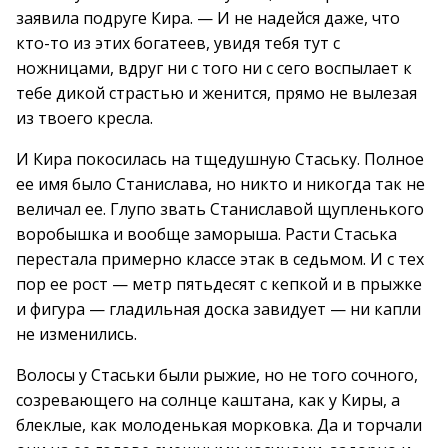
заявила подруге Кира. — И не надейся даже, что
кто-то из этих богатеев, увидя тебя тут с
ножницами, вдруг ни с того ни с сего воспылает к
тебе дикой страстью и женится, прямо не вылезая
из твоего кресла.
И Кира покосилась на тщедушную Стаську. Полное
ее имя было Станислава, но никто и никогда так не
величал ее. Глупо звать Станиславой щупленького
воробышка и вообще заморыша. Расти Стаська
перестала примерно классе этак в седьмом. И с тех
пор ее рост — метр пятьдесят с кепкой и в прыжке
и фигура — гладильная доска завидует — ни капли
не изменились.
Волосы у Стаськи были рыжие, но не того сочного,
созревающего на солнце каштана, как у Киры, а
блеклые, как молоденькая морковка. Да и торчали