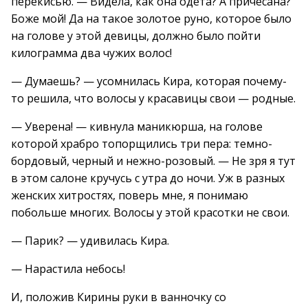
перекисью. — Видела, как она одета? А причесана?
Боже мой! Да на такое золотое руно, которое было
на голове у этой девицы, должно было пойти
килограмма два чужих волос!
— Думаешь? — усомнилась Кира, которая почему-
то решила, что волосы у красавицы свои — родные.
— Уверена! — кивнула маникюрша, на голове
которой храбро топорщились три пера: темно-
бордовый, черный и нежно-розовый. — Не зря я тут
в этом салоне кручусь с утра до ночи. Уж в разных
женских хитростях, поверь мне, я понимаю
побольше многих. Волосы у этой красотки не свои.
— Парик? — удивилась Кира.
— Нарастила небось!
И, положив Кирины руки в ванночку со