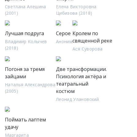
Светлана Алешина
Елена Викторовна
(2001)
Цибизова (2018)
Лучшая подруга
Серое
Кролем по
священной реке
Владимир Колычев
Аноним
(2018)
Ася Суворова
Погоня за тремя
Две трансформации.
зайцами
Психология актёра и
театральный
Наталья Александрова
костюм
(2005)
Леонид Улановский
Поймать лаптем
удачу
Маргарита