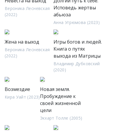
Невеста на выход
Долгий путь к себе.
Исповедь жертвы
Вероника Лесневская
абьюза
(2022)
Анна Угрюмова (2023)
Жена на выход
Игры богов и людей.
Книга о путях
Вероника Лесневская
выхода из Матрицы
(2022)
Владимир Дубковский
(2020)
Возмездие
Новая земля.
Пробуждение к
Кира Уайт (2023)
своей жизненной
цели
Экхарт Толле (2005)