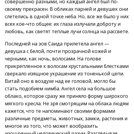
совершенно разными, но каждый ангел был по-
своему прекрасен. В обликах парней и девушек они
слетелись в одной точке неба. Но, все же было у них
всех кое-что общее: их глаза излучали доброту и
любовь, как светят теплые лучи солнца на рассвете.
Последней на зов Саида прилетела ангел —
девушка с белой, почти прозрачной кожей и
черными, как ночь, волосами. На голове
прикрепленное к волосам хрустальными блестками
сверкало изящное украшение из тоненькой цепи.
Витай оно в воздухе над ее головой, могло бы
стать подобием нимба. Ангел села на большое
облако, которое сразу же приняло форму широкого
мягкого кресла. Не зря смотрящим на облака людям
кажется, что те напоминают своими формами
различные предметы, животных, замки, растения и
многое из того, что может вообразить
изощренный человеческий разум. Разглядывая