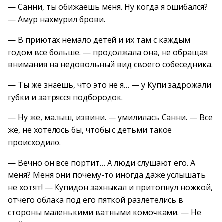
— Санни, ты обижаешь меня. Ну когда я ошибался?
— Амур нахмурил брови.
— В приютах немало детей и их там с каждым
годом все больше. — продолжала она, не обращая
внимания на недовольный вид своего собеседника.
— Ты же знаешь, что это не я… — у Купи задрожали
губки и затрясся подбородок.
— Ну же, малыш, извини. — умилилась Санни. — Все
же, не хотелось бы, чтобы с детьми такое
происходило.
— Вечно он все портит… А люди слушают его. А
меня? Меня они почему-то иногда даже услышать
не хотят! — Купидон захныкал и притопнул ножкой,
отчего облака под его пяткой разлетелись в
стороны маленькими ватными комочками. — Не