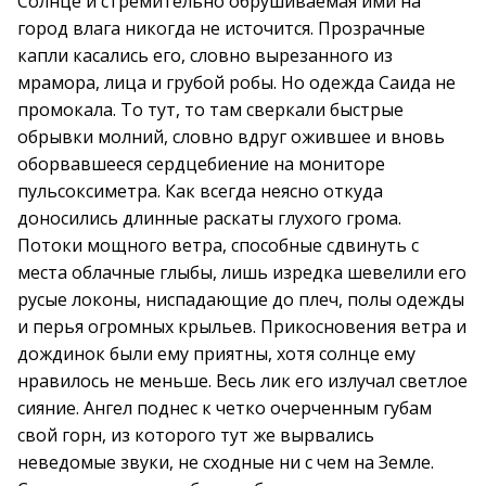
Солнце и стремительно обрушиваемая ими на
город влага никогда не источится. Прозрачные
капли касались его, словно вырезанного из
мрамора, лица и грубой робы. Но одежда Саида не
промокала. То тут, то там сверкали быстрые
обрывки молний, словно вдруг ожившее и вновь
оборвавшееся сердцебиение на мониторе
пульсоксиметра. Как всегда неясно откуда
доносились длинные раскаты глухого грома.
Потоки мощного ветра, способные сдвинуть с
места облачные глыбы, лишь изредка шевелили его
русые локоны, ниспадающие до плеч, полы одежды
и перья огромных крыльев. Прикосновения ветра и
дождинок были ему приятны, хотя солнце ему
нравилось не меньше. Весь лик его излучал светлое
сияние. Ангел поднес к четко очерченным губам
свой горн, из которого тут же вырвались
неведомые звуки, не сходные ни с чем на Земле.