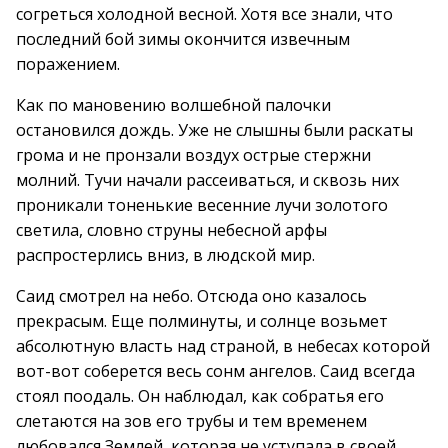
согреться холодной весной. Хотя все знали, что
последний бой зимы окончится извечным
поражением.
Как по мановению волшебной палочки
остановился дождь. Уже не слышны были раскаты
грома и не пронзали воздух острые стержни
молний. Тучи начали рассеиваться, и сквозь них
проникали тоненькие весенние лучи золотого
светила, словно струны небесной арфы
распростерлись вниз, в людской мир.
Саид смотрел на небо. Отсюда оно казалось
прекрасым. Еще полминуты, и солнце возьмет
абсолютную власть над страной, в небесах которой
вот-вот соберется весь сонм ангелов. Саид всегда
стоял поодаль. Он наблюдал, как собратья его
слетаются на зов его трубы и тем временем
любовался Землей, которая не уступала в своей