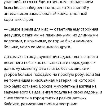
упавший на глаза. Единственным его одеянием
была белая набедренная повязка. За спиной у
ангела висел замысловатый колчан, полный
коротких стрел.
— Самое время для них. — ответила ему стройная
девушка, с такими же пшеничными, но длинными
волосами, и крыльями, которые были намного
больше, чем у ее маленького друга.
До самых пяток девушки ниспадало платье цвета
весеннего неба, как нельзя кстати подходящее к
данному моменту. Это платье без вышивки и
узоров больше походило на простую робу, если бы
не тончайшая и необычная материя, из которой
оно было соткано. Бросив мимолетный взгляд на
задумчивого Саида, ангел подула на свою ладонь, и
с нее слетели в город тысячи разноцветных
бабочек, размахивая своими пестрыми