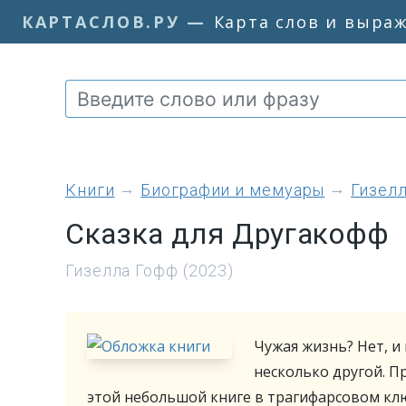
КАРТАСЛОВ.РУ
—
Карта слов и выра
книги
Биографии и мемуары
Гизел
Сказка для Другакофф
Гизелла Гофф (2023)
Чужая жизнь? Нет, и
несколько другой. Пр
этой небольшой книге в трагифарсовом кл