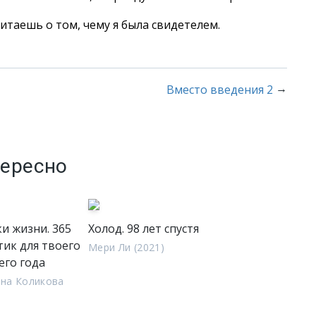
итаешь о том, чему я была свидетелем.
→
Вместо введения 2
тересно
ки жизни. 365
Холод. 98 лет спустя
тик для твоего
Мери Ли (2021)
его года
на Коликова
)