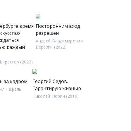
ербурге время
Посторонним вход
Искусство
разрешен
аждаться
Андрей Владимирович
ью каждый
Березин (2022)
Шпренгер (2023)
ь за кадром
Георгий Седов.
Гарантирую жизнью
ил Тафель
Николай Тюрин (2019)