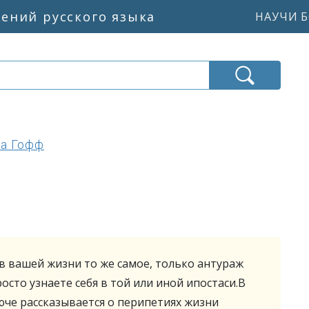
жений русского языка
НАУЧИ Б
ла Гофф
 в вашей жизни то же самое, только антураж
осто узнаете себя в той или иной ипостаси.В
юче рассказывается о перипетиях жизни