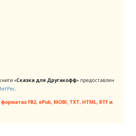
ниги «
Сказка для Другакофф
» предоставлен
ЛитРес
.
форматах FB2, ePub, MOBI, TXT, HTML, RTF и