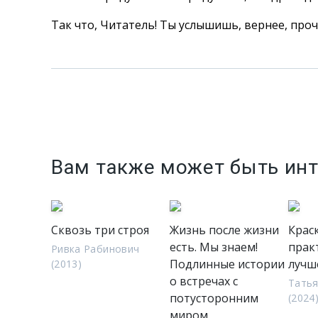
Так что, Читатель! Ты услышишь, вернее, проч
Вам также может быть ин
Сквозь три строя
Жизнь после жизни
Крас
есть. Мы знаем!
прак
Ривка Рабинович
Подлинные истории
лучш
(2013)
о встречах с
Татья
потусторонним
(2024
миром