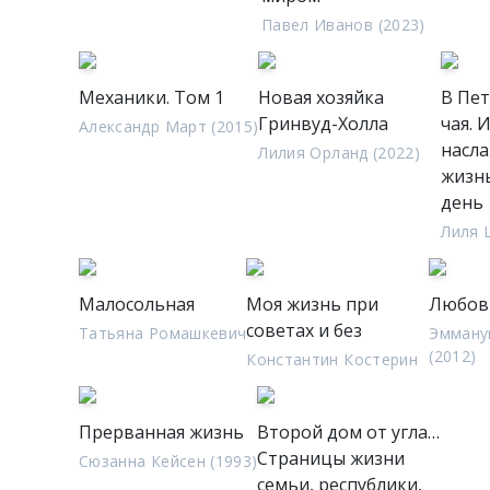
Павел Иванов (2023)
Механики. Том 1
Новая хозяйка
В Пет
Гринвуд-Холла
чая. 
Александр Март (2015)
насл
Лилия Орланд (2022)
жизн
день
Лиля 
Малосольная
Моя жизнь при
Любов
советах и без
Татьяна Ромашкевич
Эмману
(2012)
Константин Костерин
Прерванная жизнь
Второй дом от угла…
Страницы жизни
Сюзанна Кейсен (1993)
семьи, республики,