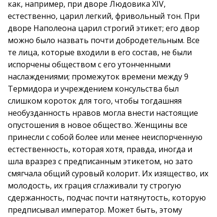
как, например, при дворе Людовика XIV,
естественно, царил легкий, фривольный тон. При
дворе Наполеона царил строгий этикет; его двор
можно было назвать почти добродетельным. Все
те лица, которые входили в его состав, не были
испорчены обществом с его утонченными
наслаждениями; промежуток времени между 9
Термидора и учреждением консульства был
слишком короток для того, чтобы тогдашняя
необузданность нравов могла внести настоящие
опустошения в новое общество. Женщины все
принесли с собой более или менее неиспорченную
естественность, которая хотя, правда, иногда и
шла вразрез с предписанным этикетом, но зато
смягчала общий суровый колорит. Их изящество, их
молодость, их грация сглаживали ту строгую
сдержанность, подчас почти натянутость, которую
предписывал император. Может быть, этому