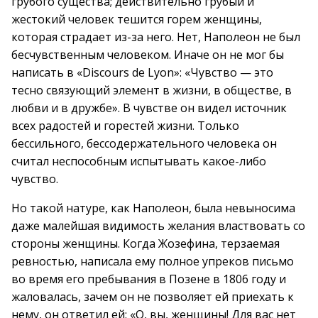
грубого существа; действительно грубый и
жестокий человек тешится горем женщины,
которая страдает из-за него. Нет, Наполеон не был
бесчувственным человеком. Иначе он не мог бы
написать в «Discours de Lyon»: «Чувство — это
тесно связующий элемент в жизни, в обществе, в
любви и в дружбе». В чувстве он видел источник
всех радостей и горестей жизни. Только
бессильного, бессодержательного человека он
считал неспособным испытывать какое-либо
чувство.
Но такой натуре, как Наполеон, была невыносима
даже малейшая видимость желания властвовать со
стороны женщины. Когда Жозефина, терзаемая
ревностью, написала ему полное упреков письмо
во время его пребывания в Позене в 1806 году и
жаловалась, зачем он не позволяет ей приехать к
нему, он ответил ей: «О, вы, женщины! Для вас нет