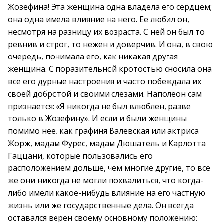
Жозефина! Эта женщина одна владела его сердцем;
она одна имела влияние на него. Ее любил он,
несмотря на разницу их возраста. С ней он был то
ревнив и строг, то нежен и доверчив. И она, в свою
очередь, понимала его, как никакая другая
женщина. С поразительной кротостью сносила она
все его дурные настроения и часто побеждала их
своей добротой и своими слезами. Наполеон сам
признается: «Я никогда не был влюблен, разве
только в Жозефину». И если и были женщины
помимо нее, как графиня Валевская или актриса
Жорж, мадам Фурес, мадам Дюшатель и Карлотта
Гаццани, которые пользовались его
расположением дольше, чем многие другие, то все
же они никогда не могли похвалиться, что когда-
либо имели какое-нибудь влияние на его частную
жизнь или же государственные дела. Он всегда
оставался верен своему основному положению: