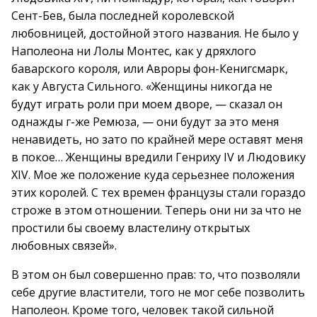
Сент-Бев, была последней королевской
любовницей, достойной этого названия. Не было у
Наполеона ни Лолы Монтес, как у дряхлого
баварского короля, или Авроры фон-Кенигсмарк,
как у Августа Сильного. «Женщины никогда не
будут играть роли при моем дворе, — сказал он
однажды г-же Ремюза, — они будут за это меня
ненавидеть, но зато по крайней мере оставят меня
в покое… Женщины вредили Генриху IV и Людовику
XIV. Мое же положение куда серьезнее положения
этих королей. С тех времен французы стали гораздо
строже в этом отношении. Теперь они ни за что не
простили бы своему властелину открытых
любовных связей».
В этом он был совершенно прав: то, что позволяли
себе другие властители, того не мог себе позволить
Наполеон. Кроме того, человек такой сильной