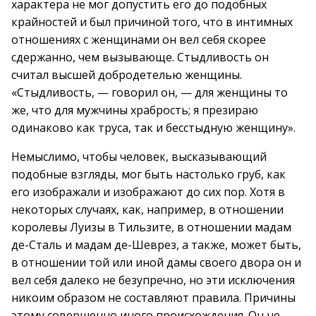
характера не мог допустить его до подобных
крайностей и был причиной того, что в интимных
отношениях с женщинами он вел себя скорее
сдержанно, чем вызывающе. Стыдливость он
считал высшей добродетелью женщины.
«Стыдливость, — говорил он, — для женщины то
же, что для мужчины храбрость; я презираю
одинаково как труса, так и бесстыдную женщину».
Немыслимо, чтобы человек, высказывающий
подобные взгляды, мог быть настолько груб, как
его изображали и изображают до сих пор. Хотя в
некоторых случаях, как, например, в отношении
королевы Луизы в Тильзите, в отношении мадам
де-Сталь и мадам де-Шеврез, а также, может быть,
в отношении той или иной дамы своего двора он и
вел себя далеко не безупречно, но эти исключения
никоим образом не составляют правила. Причины
этому совершенно иного происхождения. Он не