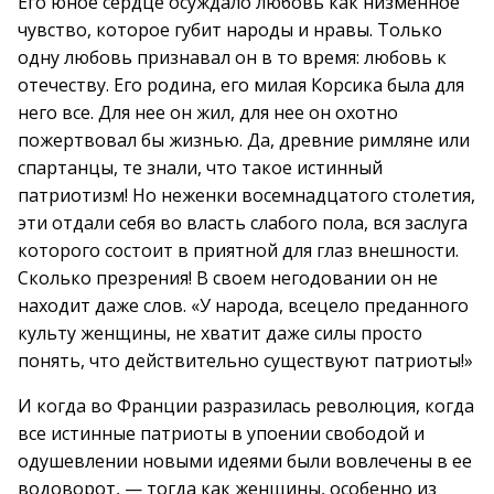
Его юное сердце осуждало любовь как низменное
чувство, которое губит народы и нравы. Только
одну любовь признавал он в то время: любовь к
отечеству. Его родина, его милая Корсика была для
него все. Для нее он жил, для нее он охотно
пожертвовал бы жизнью. Да, древние римляне или
спартанцы, те знали, что такое истинный
патриотизм! Но неженки восемнадцатого столетия,
эти отдали себя во власть слабого пола, вся заслуга
которого состоит в приятной для глаз внешности.
Сколько презрения! В своем негодовании он не
находит даже слов. «У народа, всецело преданного
культу женщины, не хватит даже силы просто
понять, что действительно существуют патриоты!»
И когда во Франции разразилась революция, когда
все истинные патриоты в упоении свободой и
одушевлении новыми идеями были вовлечены в ее
водоворот, — тогда как женщины, особенно из