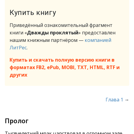
Купить книгу
Приведённый ознакомительный фрагмент
книги «
Дважды проклятый
» предоставлен
нашим книжным партнёром —
компанией
ЛитРес
.
Купить и скачать полную версию книги в
форматах FB2, ePub, MOBI, TXT, HTML, RTF и
других
→
Глава 1
Пролог
Тысячелетний мрак царствовал в огромном зале.