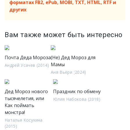
форматах FB2, ePub, MOBI, TXT, HTML, RTF и
других
Вам также может быть интересно
Почта Деда Мороза
(Не) Дед Мороз для
Мамы
Андрей Усачев (2014)
Аня Вьёри (2024)
Дед Мороз нового
Праздник по обмену
тысячелетия, или
Юлия Набокова (2018)
Как поймать
монстра!
Наталья Косухина
(2015)