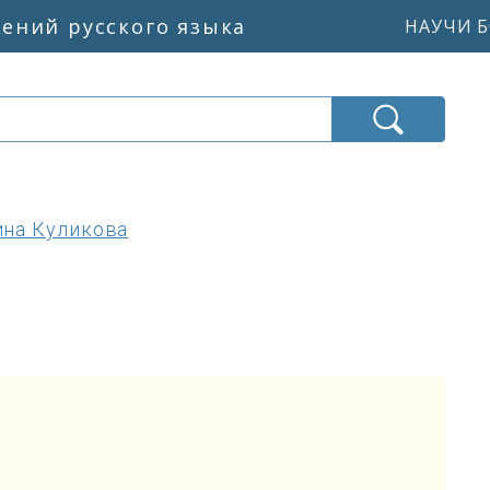
жений русского языка
НАУЧИ Б
ина Куликова