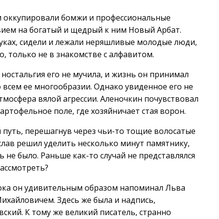
и оккупировали бомжи и профессиональные
ем на богатый и щедрый к ним Новый Арбат.
уках, сидели и лежали неряшливые молодые люди,
, только не в знакомстве с алфавитом.
ностальгия его не мучила, и жизнь он принимал
о всем ее многообразии. Однако увиденное его не
атмосфера вялой агрессии. Аленочкин почувствовал
артофельное поле, где хозяйничает стая ворон.
путь, перешагнув через чьи-то тощие волосатые
еслав решил уделить несколько минут памятнику,
ь не было. Раньше как-то случай не представлялся
рассмотреть?
бока он удивительным образом напоминал Льва
ихайловичем. Здесь же была и надпись,
ский. К тому же великий писатель, странно