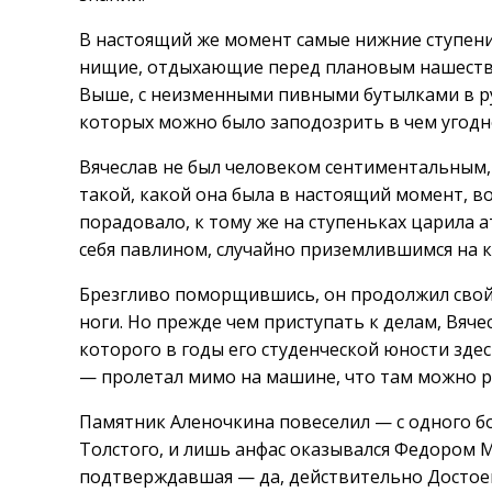
В настоящий же момент самые нижние ступен
нищие, отдыхающие перед плановым нашестви
Выше, с неизменными пивными бутылками в р
которых можно было заподозрить в чем угодно
Вячеслав не был человеком сентиментальным, 
такой, какой она была в настоящий момент, в
порадовало, к тому же на ступеньках царила 
себя павлином, случайно приземлившимся на к
Брезгливо поморщившись, он продолжил свой 
ноги. Но прежде чем приступать к делам, Вяч
которого в годы его студенческой юности здес
— пролетал мимо на машине, что там можно 
Памятник Аленочкина повеселил — с одного 
Толстого, и лишь анфас оказывался Федором М
подтверждавшая — да, действительно Достоев