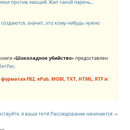
улики против эмоций. Жил такой парень…
ы создаются, значит, это кому-нибудь нужно
ниги «
Шоколадное убийство
» предоставлен
ЛитРес
.
форматах FB2, ePub, MOBI, TXT, HTML, RTF и
→
вствуйте, я ваша тетя! Расследование начинается