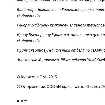
Автор благодарит за содействие и консультаци
Владимира Николаевича Кольникова, директора
«Бабаевский»
Раису Михайловну Кучканову, главного технолог
Ирину Викторовну Ефименко, начальника центр
«Бабаевский»
Ирину Скворцову, начальника отдела по связя
Анастасию Конопелько, PR-менеджера УК «Объе
© Куликова Г.М., 2015
© Оформление. ООО «Издательство «Эксмо», 2
* * *