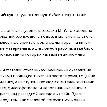
ссийскую государственную библиотеку, она же —
огда он был студентом геофака МГУ, то довольно
оследний раз входил в подъезд монументального
известные архитекторы и скульпторы, на пятом
ые материалы для дипломной работы, а где было
использовании которых настаивал дипломный
читателей ступенькам, Аленочкин оказался на
ками площадке. Вячеслав застал время, когда на
идания, а на ступеньках люди с интеллигентными
ете, философствовали непризнанные гении и
иеся над разгадкой неведомых тайн. Здесь
ред тем, как с головой погрузиться в океан