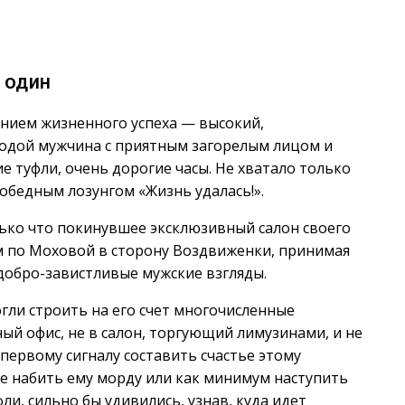
 один
нием жизненного успеха — высокий,
лодой мужчина с приятным загорелым лицом и
е туфли, очень дорогие часы. Не хватало только
обедным лозунгом «Жизнь удалась!».
лько что покинувшее эксклюзивный салон своего
м по Моховой в сторону Воздвиженки, принимая
добро-завистливые мужские взгляды.
ли строить на его счет многочисленные
ый офис, не в салон, торгующий лимузинами, и не
первому сигналу составить счастье этому
е набить ему морду или как минимум наступить
и, сильно бы удивились, узнав, куда идет