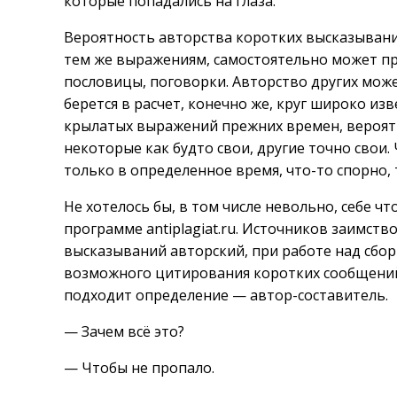
которые попадались на глаза.
Вероятность авторства коротких высказывани
тем же выражениям, самостоятельно может пр
пословицы, поговорки. Авторство других може
берется в расчет, конечно же, круг широко и
крылатых выражений прежних времен, вероятн
некоторые как будто свои, другие точно свои.
только в определенное время, что-то спорно, 
Не хотелось бы, в том числе невольно, себе ч
программе antiplagiat.ru. Источников заимств
высказываний авторский, при работе над сбо
возможного цитирования коротких сообщений,
подходит определение — автор-составитель.
— Зачем всё это?
— Чтобы не пропало.