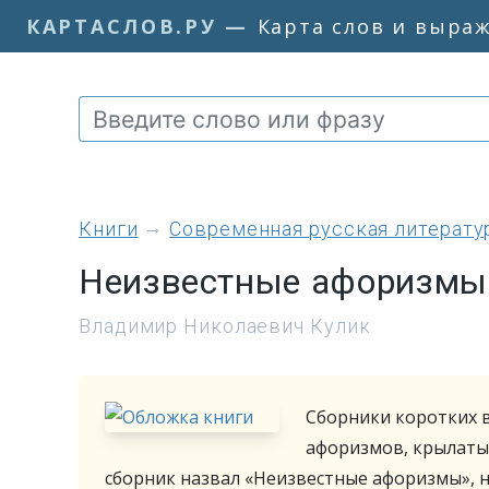
КАРТАСЛОВ.РУ
—
Карта слов и выра
книги
Современная русская литерату
Неизвестные афоризмы
Владимир Николаевич Кулик
Сборники коротких 
афоризмов, крылаты
сборник назвал «Неизвестные афоризмы», 