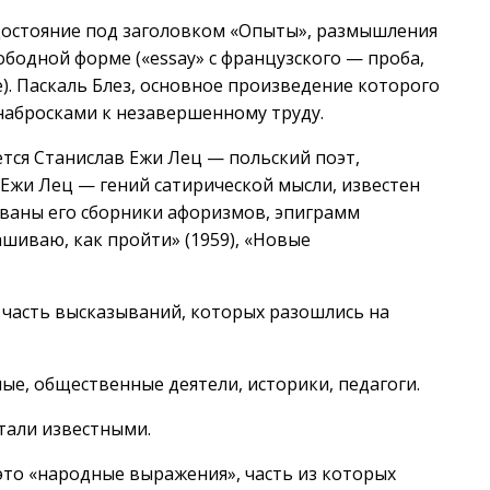
остояние под заголовком «Опыты», размышления
ободной форме («essay» с французского — проба,
ие). Паскаль Блез, основное произведение которого
набросками к незавершенному труду.
тся Станислав Ежи Лец — польский поэт,
 Ежи Лец — гений сатирической мысли, известен
ваны его сборники афоризмов, эпиграмм
ашиваю, как пройти» (1959), «Новые
 часть высказываний, которых разошлись на
ые, общественные деятели, историки, педагоги.
тали известными.
это «народные выражения», часть из которых