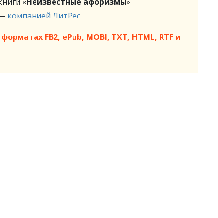
ниги «
Неизвестные афоризмы
»
 —
компанией ЛитРес
.
форматах FB2, ePub, MOBI, TXT, HTML, RTF и