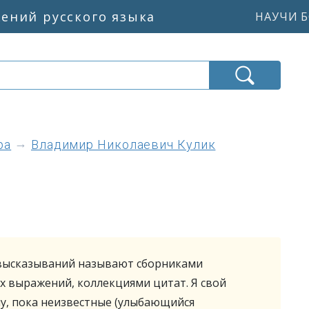
жений русского языка
НАУЧИ Б
ра
Владимир Николаевич Кулик
высказываний называют сборниками
х выражений, коллекциями цитат. Я свой
ну, пока неизвестные (улыбающийся