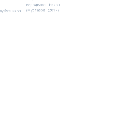
иеродиакон Никон
(Муртазов) (2017)
олубятников