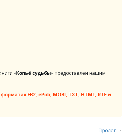
ниги «
Копьё судьбы
» предоставлен нашим
форматах FB2, ePub, MOBI, TXT, HTML, RTF и
→
Пролог