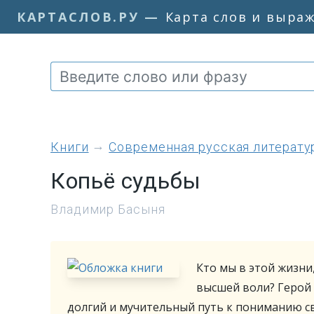
КАРТАСЛОВ.РУ
—
Карта слов и выра
книги
Современная русская литерату
Копьё судьбы
Владимир Басыня
Кто мы в этой жизни
высшей воли? Герой 
долгий и мучительный путь к пониманию св