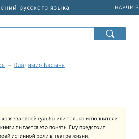
жений русского языка
НАУЧИ Б
ра
Владимир Басыня
, хозяева своей судьбы или только исполнители
книги пытается это понять. Ему предстоит
оей истинной роли в театре жизни.