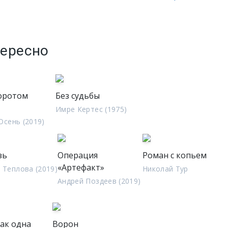
тересно
оротом
Без судьбы
Имре Кертес (1975)
Осень (2019)
зь
Операция
Роман с копьем
«Артефакт»
 Теплова (2019)
Николай Тур
Андрей Поздеев (2019)
ак одна
Ворон