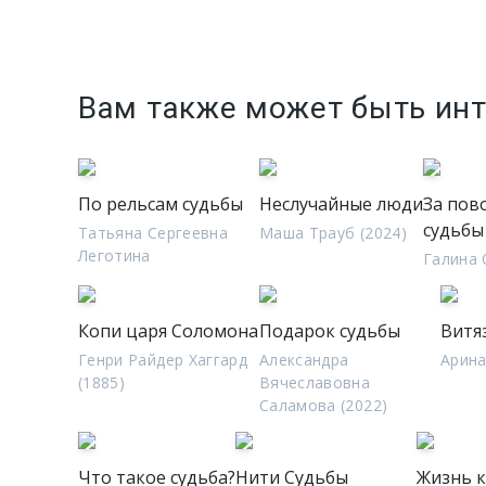
Вам также может быть ин
По рельсам судьбы
Неслучайные люди
За пов
судьбы
Татьяна Сергеевна
Маша Трауб (2024)
Леготина
Галина 
Копи царя Соломона
Подарок судьбы
Витя
Генри Райдер Хаггард
Александра
Арина
(1885)
Вячеславовна
Саламова (2022)
Что такое судьба?
Нити Судьбы
Жизнь к